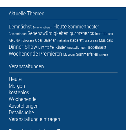
Aktuelle Themen
Heute
Demnächst
Sommertheater
Sommerkabarett
Sehenswürdigkeiten
QUARTERBACK Immobilien
Gewandhaus
ARENA
Oper
Galerien
Kabarett
Musicals
Führungen
Highlights
Zoo Leipzig
Dinner-Show
Eintritt frei
Kinder
Trödelmarkt
Ausstellungen
Wochenende
Premieren
Sommerferien
Museum
Morgen
Veranstaltungen
Heute
Morgen
kostenlos
Wochenende
Ausstellungen
Detailsuche
Veranstaltung eintragen