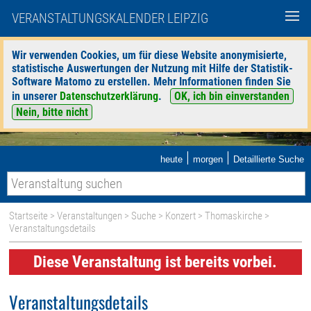
VERANSTALTUNGSKALENDER LEIPZIG
Wir verwenden Cookies, um für diese Website anonymisierte,
statistische Auswertungen der Nutzung mit Hilfe der Statistik-
Software Matomo zu erstellen. Mehr Informationen finden Sie
in unserer
Datenschutzerklärung
.
OK, ich bin einverstanden
Nein, bitte nicht
|
|
heute
morgen
Detaillierte Suche
Startseite
>
Veranstaltungen
>
Suche
>
Konzert
>
Thomaskirche
>
Veranstaltungsdetails
Diese Veranstaltung ist bereits vorbei.
Veranstaltungsdetails