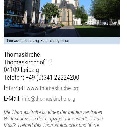
Thomaskirche Leipzig, Foto: leipzig-im.de
Thomaskirche
Thomaskirchhof 18
04109 Leipzig
Telefon:
+49 (0)341 22224200
Internet:
www.thomaskirche.org
E-Mail:
info@thomaskirche.org
Die Thomaskirche ist eines der beiden zentralen
Gotteshäuser in der Leipziger Innenstadt: Ort der
Musik, Heimat des Thomanerchores und letzte