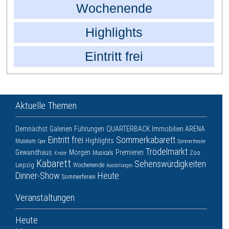
Wochenende
Highlights
Eintritt frei
Aktuelle Themen
Demnächst
Galerien
Führungen
QUARTERBACK Immobilien ARENA
Eintritt frei
Sommerkabarett
Highlights
Museum
Oper
Sommertheater
Trödelmarkt
Gewandhaus
Morgen
Premieren
Musicals
Zoo
Kinder
Kabarett
Sehenswürdigkeiten
Leipzig
Wochenende
Ausstellungen
Dinner-Show
Heute
Sommerferien
Veranstaltungen
Heute