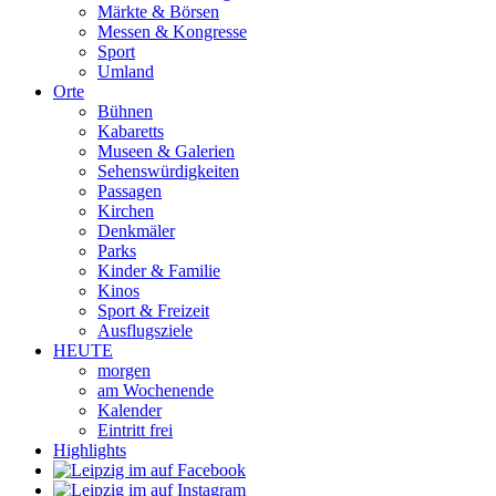
Märkte & Börsen
Messen & Kongresse
Sport
Umland
Orte
Bühnen
Kabaretts
Museen & Galerien
Sehenswürdigkeiten
Passagen
Kirchen
Denkmäler
Parks
Kinder & Familie
Kinos
Sport & Freizeit
Ausflugsziele
HEUTE
morgen
am Wochenende
Kalender
Eintritt frei
Highlights