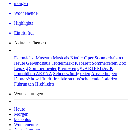
morgen
Wochenende
Highlights
Eintritt frei
Aktuelle Themen
Demnächst
Museum
Musicals
Kinder
Oper
Sommerkabarett
Heute
Gewandhaus
Trödelmarkt
Kabarett
Sommerferien
Zoo
Leipzig
Sommertheater
Premieren
QUARTERBACK
Immobilien ARENA
Sehenswürdigkeiten
Ausstellungen
Dinner-Show
Eintritt frei
Morgen
Wochenende
Galerien
Führungen
Highlights
Veranstaltungen
Heute
Morgen
kostenlos
Wochenende
Ausstellungen