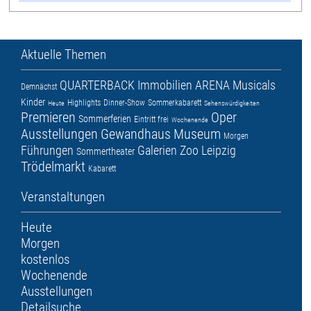
Aktuelle Themen
QUARTERBACK Immobilien ARENA
Musicals
Demnächst
Kinder
Highlights
Dinner-Show
Sommerkabarett
Heute
Sehenswürdigkeiten
Premieren
Oper
Sommerferien
Eintritt frei
Wochenende
Ausstellungen
Gewandhaus
Museum
Morgen
Führungen
Galerien
Zoo Leipzig
Sommertheater
Trödelmarkt
Kabarett
Veranstaltungen
Heute
Morgen
kostenlos
Wochenende
Ausstellungen
Detailsuche