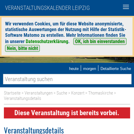
VERANSTALTUNGSKALENDER LEIPZIG
Wir verwenden Cookies, um für diese Website anonymisierte,
statistische Auswertungen der Nutzung mit Hilfe der Statistik-
Software Matomo zu erstellen. Mehr Informationen finden Sie
in unserer
Datenschutzerklärung
.
OK, ich bin einverstanden
Nein, bitte nicht
|
|
heute
morgen
Detaillierte Suche
Startseite
>
Veranstaltungen
>
Suche
>
Konzert
>
Thomaskirche
>
Veranstaltungsdetails
Diese Veranstaltung ist bereits vorbei.
Veranstaltungsdetails