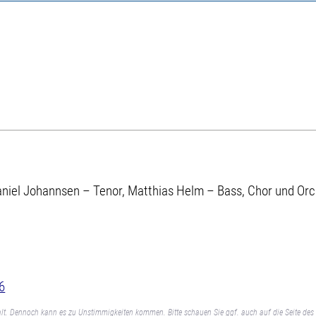
aniel Johannsen – Tenor, Matthias Helm – Bass, Chor und Orche
6
lt. Dennoch kann es zu Unstimmigkeiten kommen. Bitte schauen Sie ggf. auch auf die Seite des 