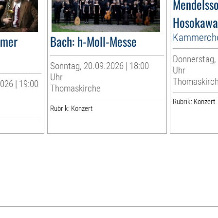
Mendelss
Hosokawa
Kammerchor
zmer
Bach: h-Moll-Messe
Donnerstag, 
Sonntag, 20.09.2026 | 18:00
Uhr
Uhr
Thomaskirc
026 | 19:00
Thomaskirche
Rubrik: Konzert
Rubrik: Konzert