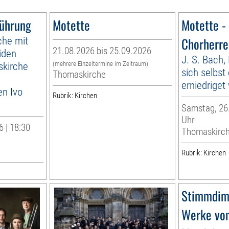
führung
Motette
Motette -
che mit
Chorherre
21.08.2026 bis 25.09.2026
iden
J. S. Bach,
skirche
(mehrere Einzeltermine im Zeitraum)
sich selbst 
Thomaskirche
erniedrige
en Ivo
Rubrik: Kirchen
Samstag, 26.
Uhr
 | 18:30
Thomaskirc
Rubrik: Kirchen
Stimmdim
Werke von