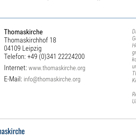
Thomaskirche
D
G
Thomaskirchhof 18
H
04109 Leipzig
g
Telefon:
+49 (0)341 22224200
k
u
Internet:
www.thomaskirche.org
T
E-Mail:
info@thomaskirche.org
K
R
U
askirche