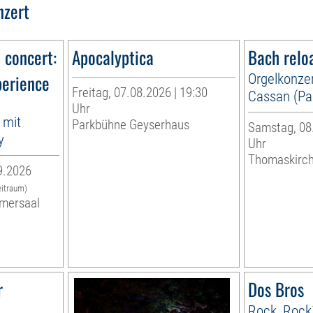
nzert
n concert:
Apocalyptica
Bach relo
perience
Orgelkonzer
Freitag, 07.08.2026 | 19:30
Cassan (Par
Uhr
 mit
Parkbühne Geyserhaus
Samstag, 08.
y
Uhr
Thomaskirc
9.2026
eitraum)
mersaal
r
Dos Bros
Rock, Rock