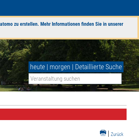
atomo zu erstellen. Mehr Informationen finden Sie in unserer
heute
|
morgen
|
Detaillierte Suche
|
Zurück