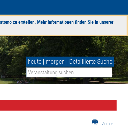
atomo zu erstellen. Mehr Informationen finden Sie in unserer
heute
|
morgen
|
Detaillierte Suche
|
Zurück