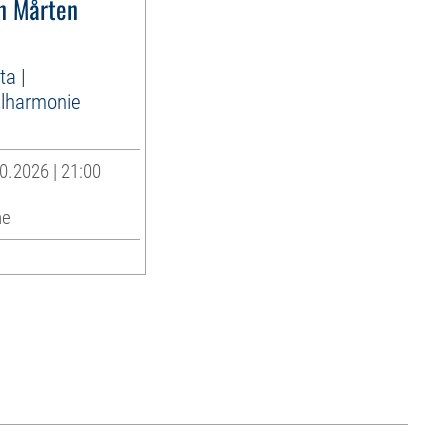
n Mårten
ta |
lharmonie
0.2026 | 21:00
he