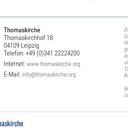
Thomaskirche
D
G
Thomaskirchhof 18
H
04109 Leipzig
g
Telefon:
+49 (0)341 22224200
k
u
Internet:
www.thomaskirche.org
T
E-Mail:
info@thomaskirche.org
K
R
U
askirche