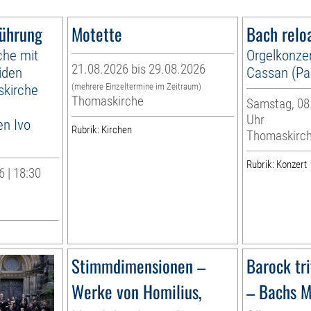
führung
Motette
Bach relo
che mit
Orgelkonzer
21.08.2026 bis 29.08.2026
iden
Cassan (Par
skirche
(mehrere Einzeltermine im Zeitraum)
Thomaskirche
Samstag, 08.
Uhr
en Ivo
Rubrik: Kirchen
Thomaskirc
Rubrik: Konzert
 | 18:30
Stimmdimensionen –
Barock tr
Werke von Homilius,
– Bachs M