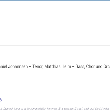
aniel Johannsen – Tenor, Matthias Helm – Bass, Chor und Orche
6
lt. Dennoch kann es zu Unstimmigkeiten kommen. Bitte schauen Sie ggf. auch auf die Seite des 