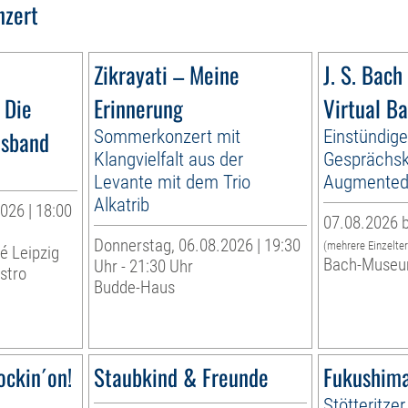
nzert
Zikrayati – Meine
J. S. Bach 
 Die
Erinnerung
Virtual B
esband
Sommerkonzert mit
Einstündig
Klangvielfalt aus der
Gesprächsk
Levante mit dem Trio
Augmented 
Alkatrib
026 | 18:00
07.08.2026 b
Donnerstag, 06.08.2026 | 19:30
(mehrere Einzelte
té Leipzig
Bach-Museu
Uhr - 21:30 Uhr
stro
Budde-Haus
ockin´on!
Staubkind & Freunde
Fukushima
Stötteritzer