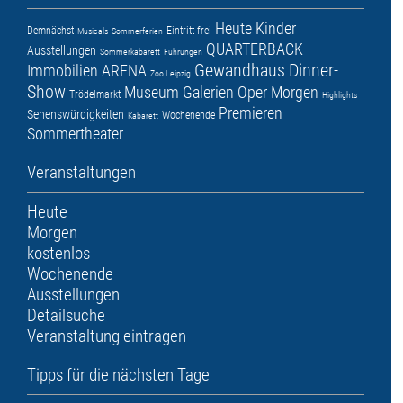
Heute
Kinder
Demnächst
Eintritt frei
Musicals
Sommerferien
QUARTERBACK
Ausstellungen
Sommerkabarett
Führungen
Gewandhaus
Dinner-
Immobilien ARENA
Zoo Leipzig
Show
Museum
Galerien
Oper
Morgen
Trödelmarkt
Highlights
Premieren
Sehenswürdigkeiten
Wochenende
Kabarett
Sommertheater
Veranstaltungen
Heute
Morgen
kostenlos
Wochenende
Ausstellungen
Detailsuche
Veranstaltung eintragen
Tipps für die nächsten Tage