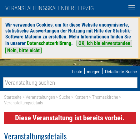
VERANSTALTUNGSKALENDER LEIPZIG
Wir verwenden Cookies, um für diese Website anonymisierte,
statistische Auswertungen der Nutzung mit Hilfe der Statistik-
Software Matomo zu erstellen. Mehr Informationen finden Sie
in unserer
Datenschutzerklärung
.
OK, ich bin einverstanden
Nein, bitte nicht
|
|
heute
morgen
Detaillierte Suche
Startseite
>
Veranstaltungen
>
Suche
>
Konzert
>
Thomaskirche
>
Veranstaltungsdetails
Diese Veranstaltung ist bereits vorbei.
Veranstaltungsdetails