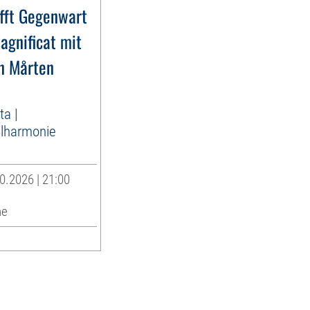
ifft Gegenwart
agnificat mit
n Mårten
ta |
lharmonie
0.2026 | 21:00
he