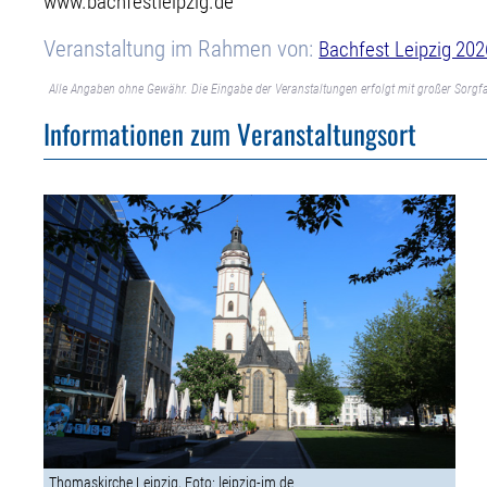
www.bachfestleipzig.de
Veranstaltung im Rahmen von:
Bachfest Leipzig 202
Alle Angaben ohne Gewähr. Die Eingabe der Veranstaltungen erfolgt mit großer Sorgfa
Informationen zum Veranstaltungsort
Thomaskirche Leipzig, Foto: leipzig-im.de