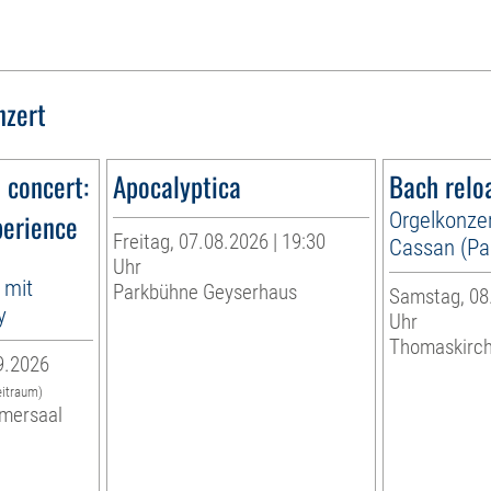
nzert
n concert:
Apocalyptica
Bach relo
perience
Orgelkonzer
Freitag, 07.08.2026 | 19:30
Cassan (Par
Uhr
 mit
Parkbühne Geyserhaus
Samstag, 08.
y
Uhr
Thomaskirc
9.2026
eitraum)
mersaal