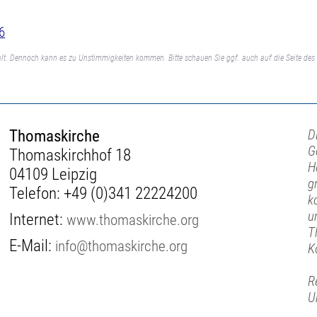
6
lt. Dennoch kann es zu Unstimmigkeiten kommen. Bitte schauen Sie ggf. auch auf die Seite des 
Thomaskirche
D
G
Thomaskirchhof 18
H
04109 Leipzig
g
Telefon:
+49 (0)341 22224200
k
u
Internet:
www.thomaskirche.org
T
E-Mail:
info@thomaskirche.org
K
R
U