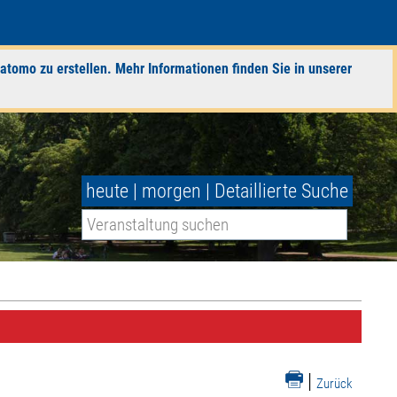
atomo zu erstellen. Mehr Informationen finden Sie in unserer
heute
|
morgen
|
Detaillierte Suche
|
Zurück