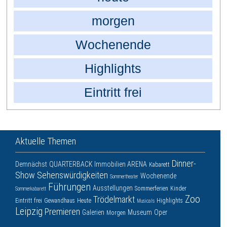
morgen
Wochenende
Highlights
Eintritt frei
Aktuelle Themen
Dinner-
Demnächst
QUARTERBACK Immobilien ARENA
Kabarett
Show
Sehenswürdigkeiten
Wochenende
Sommertheater
Führungen
Ausstellungen
Sommerferien
Kinder
Sommerkabarett
Zoo
Trödelmarkt
Eintritt frei
Gewandhaus
Heute
Highlights
Musicals
Leipzig
Premieren
Galerien
Museum
Oper
Morgen