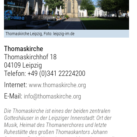
Thomaskirche Leipzig, Foto: leipzig-im.de
Thomaskirche
Thomaskirchhof 18
04109 Leipzig
Telefon:
+49 (0)341 22224200
Internet:
www.thomaskirche.org
E-Mail:
info@thomaskirche.org
Die Thomaskirche ist eines der beiden zentralen
Gotteshäuser in der Leipziger Innenstadt: Ort der
Musik, Heimat des Thomanerchores und letzte
Ruhestätte des großen Thomaskantors Johann