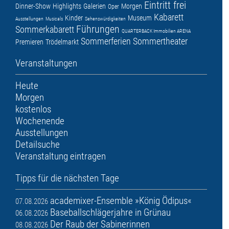
Eintritt frei
Dinner-Show
Highlights
Galerien
Morgen
Oper
Kabarett
Kinder
Museum
Ausstellungen
Musicals
Sehenswürdigkeiten
Führungen
Sommerkabarett
QUARTERBACK Immobilien ARENA
Sommerferien
Sommertheater
Premieren
Trödelmarkt
Veranstaltungen
Heute
Morgen
kostenlos
Wochenende
Ausstellungen
Detailsuche
Veranstaltung eintragen
Tipps für die nächsten Tage
academixer-Ensemble »König Ödipus«
07.08.2026
Baseballschlägerjahre in Grünau
06.08.2026
Der Raub der Sabinerinnen
08.08.2026