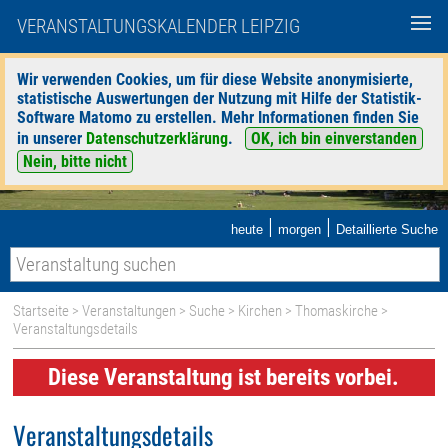
VERANSTALTUNGSKALENDER LEIPZIG
Wir verwenden Cookies, um für diese Website anonymisierte,
statistische Auswertungen der Nutzung mit Hilfe der Statistik-
Software Matomo zu erstellen. Mehr Informationen finden Sie
in unserer
Datenschutzerklärung
.
OK, ich bin einverstanden
Nein, bitte nicht
|
|
heute
morgen
Detaillierte Suche
Startseite
>
Veranstaltungen
>
Suche
>
Kirchen
>
Thomaskirche
>
Veranstaltungsdetails
Diese Veranstaltung ist bereits vorbei.
Veranstaltungsdetails