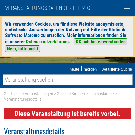
VERANSTALTUNGSKALENDER LEIPZIG
Wir verwenden Cookies, um für diese Website anonymisierte,
statistische Auswertungen der Nutzung mit Hilfe der Statistik-
Software Matomo zu erstellen. Mehr Informationen finden Sie
in unserer
Datenschutzerklärung
.
OK, ich bin einverstanden
Nein, bitte nicht
|
|
heute
morgen
Detaillierte Suche
Startseite
>
Veranstaltungen
>
Suche
>
Kirchen
>
Thomaskirche
>
Veranstaltungsdetails
Diese Veranstaltung ist bereits vorbei.
Veranstaltungsdetails