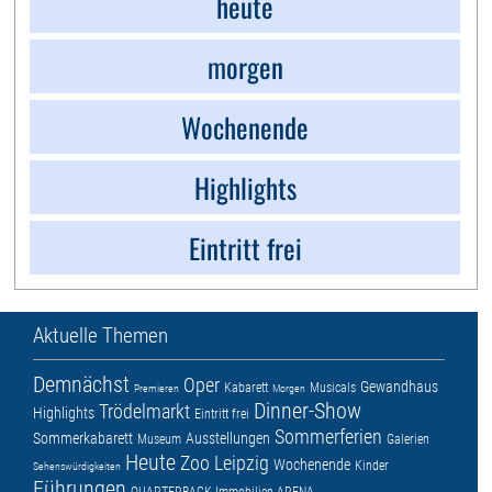
heute
morgen
Wochenende
Highlights
Eintritt frei
Aktuelle Themen
Demnächst
Oper
Gewandhaus
Kabarett
Musicals
Premieren
Morgen
Dinner-Show
Trödelmarkt
Highlights
Eintritt frei
Sommerferien
Sommerkabarett
Ausstellungen
Museum
Galerien
Heute
Zoo Leipzig
Wochenende
Kinder
Sehenswürdigkeiten
Führungen