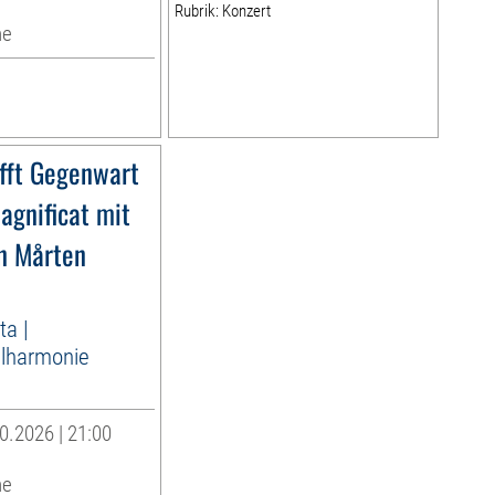
Rubrik: Konzert
he
ifft Gegenwart
agnificat mit
n Mårten
ta |
lharmonie
0.2026 | 21:00
he