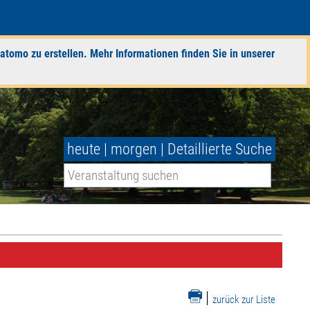
atomo zu erstellen. Mehr Informationen finden Sie in unserer
heute
|
morgen
|
Detaillierte Suche
|
zurück zur Liste