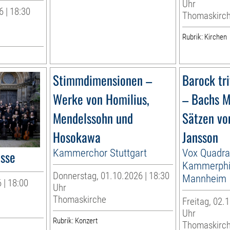
Uhr
 | 18:30
Thomaskirc
Rubrik: Kirchen
Stimmdimensionen –
Barock tr
Werke von Homilius,
– Bachs M
Mendelssohn und
Sätzen vo
Hosokawa
Jansson
Kammerchor Stuttgart
Vox Quadra
esse
Kammerphi
Donnerstag, 01.10.2026 | 18:30
Mannheim
 | 18:00
Uhr
Thomaskirche
Freitag, 02.1
Uhr
Rubrik: Konzert
Thomaskirc