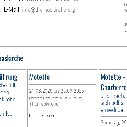
T
E-Mail:
info@thomaskirche.org
K
R
U
askirche
führung
Motette
Motette -
che mit
Chorherre
21.08.2026 bis 25.09.2026
iden
J. S. Bach,
skirche
(mehrere Einzeltermine im Zeitraum)
sich selbst 
Thomaskirche
erniedrige
en Ivo
Rubrik: Kirchen
Samstag, 26.