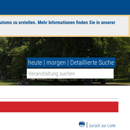
atomo zu erstellen. Mehr Informationen finden Sie in unserer
heute
|
morgen
|
Detaillierte Suche
|
zurück zur Liste