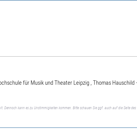
chschule für Musik und Theater Leipzig , Thomas Hauschild 
lt. Dennoch kann es zu Unstimmigkeiten kommen. Bitte schauen Sie ggf. auch auf die Seite des 