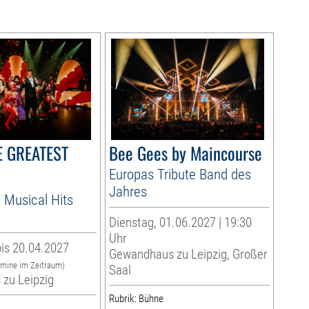
HE GREATEST
Bee Gees by Maincourse
Europas Tribute Band des
Jahres
 Musical Hits
Dienstag, 01.06.2027 | 19:30
Uhr
is 20.04.2027
Gewandhaus zu Leipzig, Großer
rmine im Zeitraum)
Saal
zu Leipzig
Rubrik: Bühne