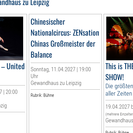
ndhaus zu Leipzig
Chinesischer
Nationalcircus: ZENsation
Chinas Großmeister der
Balance
– United
This is T
Sonntag, 11.04.2027 | 19:00
SHOW!
Uhr
Gewandhaus zu Leipzig
Die größten
 | 20:00
aller Zeiten
Rubrik: Bühne
zig
19.04.2027 b
(mehrere Einzelte
Gewandhaus 
Rubrik: Bühne