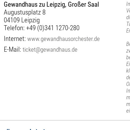
Gewandhaus zu Leipzig, Großer Saal
I
V
Augustusplatz 8
d
04109 Leipzig
T
Telefon:
+49 (0)341 1270-280
E
Internet:
www.gewandhausorchester.de
B
E-Mail:
ticket@gewandhaus.de
z
b
E
k
d
O
I
m
m
e