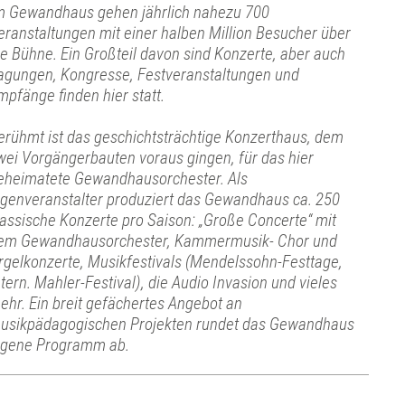
m Gewandhaus gehen jährlich nahezu 700
eranstaltungen mit einer halben Million Besucher über
ie Bühne. Ein Großteil davon sind Konzerte, aber auch
agungen, Kongresse, Festveranstaltungen und
mpfänge finden hier statt.
erühmt ist das geschichtsträchtige Konzerthaus, dem
wei Vorgängerbauten voraus gingen, für das hier
eheimatete Gewandhausorchester. Als
igenveranstalter produziert das Gewandhaus ca. 250
lassische Konzerte pro Saison: „Große Concerte“ mit
em Gewandhausorchester, Kammermusik- Chor und
rgelkonzerte, Musikfestivals (Mendelssohn-Festtage,
ntern. Mahler-Festival), die Audio Invasion und vieles
ehr. Ein breit gefächertes Angebot an
usikpädagogischen Projekten rundet das Gewandhaus
igene Programm ab.