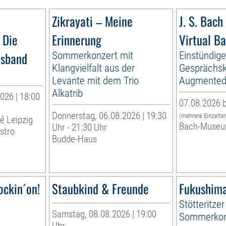
Zikrayati – Meine
J. S. Bach 
 Die
Erinnerung
Virtual B
esband
Sommerkonzert mit
Einstündig
Klangvielfalt aus der
Gesprächsk
Levante mit dem Trio
Augmented 
Alkatrib
026 | 18:00
07.08.2026 b
Donnerstag, 06.08.2026 | 19:30
(mehrere Einzelte
té Leipzig
Bach-Museu
Uhr - 21:30 Uhr
stro
Budde-Haus
ockin´on!
Staubkind & Freunde
Fukushima
Stötteritzer
Samstag, 08.08.2026 | 19:00
Sommerkon
Uhr