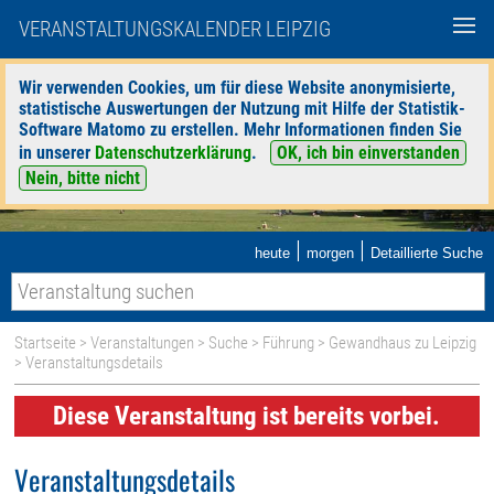
VERANSTALTUNGSKALENDER LEIPZIG
Wir verwenden Cookies, um für diese Website anonymisierte,
statistische Auswertungen der Nutzung mit Hilfe der Statistik-
Software Matomo zu erstellen. Mehr Informationen finden Sie
in unserer
Datenschutzerklärung
.
OK, ich bin einverstanden
Nein, bitte nicht
|
|
heute
morgen
Detaillierte Suche
Startseite
>
Veranstaltungen
>
Suche
>
Führung
>
Gewandhaus zu Leipzig
> Veranstaltungsdetails
Diese Veranstaltung ist bereits vorbei.
Veranstaltungsdetails