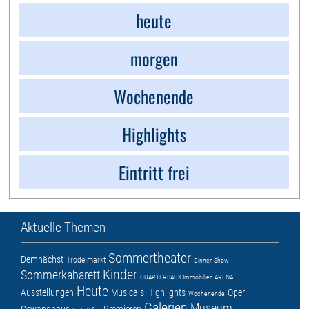
heute
morgen
Wochenende
Highlights
Eintritt frei
Aktuelle Themen
Sommertheater
Demnächst
Trödelmarkt
Dinner-Show
Kinder
Sommerkabarett
QUARTERBACK Immobilien ARENA
Heute
Ausstellungen
Musicals
Highlights
Oper
Wochenende
Galerien
Museum