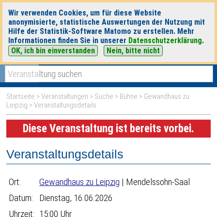
Wir verwenden Cookies, um für diese Website
anonymisierte, statistische Auswertungen der Nutzung mit
Hilfe der Statistik-Software Matomo zu erstellen. Mehr
Informationen finden Sie in unserer
Datenschutzerklärung
.
OK, ich bin einverstanden
Nein, bitte nicht
|
|
heute
morgen
Detaillierte Suche
Startseite
>
Veranstaltungen
>
Suche
>
Bühne
>
Gewandhaus zu
Leipzig
> Veranstaltungsdetails
Diese Veranstaltung ist bereits vorbei.
Veranstaltungsdetails
Ort:
Gewandhaus zu Leipzig
| Mendelssohn-Saal
Datum:
Dienstag, 16.06.2026
Uhrzeit:
15:00 Uhr