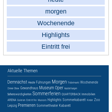
morgen
Wochenende
Highlights
Eintritt frei
Aktuelle Themen
Morgen
Demnächst
Führungen
Wochenende
Heute
Trödelmarkt
Museum
Oper
Gewandhaus
Dinner-Show
Ausstellungen
Sommerferien
Sehenswürdigkeiten
QUARTERBACK Immobilien
Highlights
Sommerkabarett
Zoo
ARENA
Galerien
Eintritt frei
Musicals
Kinder
Premieren
Leipzig
Sommertheater
Kabarett