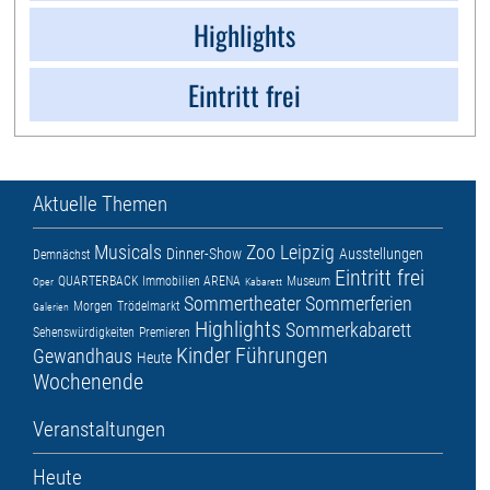
Highlights
Eintritt frei
Aktuelle Themen
Musicals
Zoo Leipzig
Dinner-Show
Ausstellungen
Demnächst
Eintritt frei
QUARTERBACK Immobilien ARENA
Museum
Oper
Kabarett
Sommertheater
Sommerferien
Morgen
Trödelmarkt
Galerien
Highlights
Sommerkabarett
Sehenswürdigkeiten
Premieren
Kinder
Führungen
Gewandhaus
Heute
Wochenende
Veranstaltungen
Heute