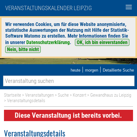
VERANSTALTUNGSKALENDER LEIPZIG
Wir verwenden Cookies, um für diese Website anonymisierte,
statistische Auswertungen der Nutzung mit Hilfe der Statistik-
Software Matomo zu erstellen. Mehr Informationen finden Sie
in unserer
Datenschutzerklärung
.
OK, ich bin einverstanden
Nein, bitte nicht
|
|
heute
morgen
Detaillierte Suche
Startseite
>
Veranstaltungen
>
Suche
>
Konzert
>
Gewandhaus zu Leipzig
> Veranstaltungsdetails
Diese Veranstaltung ist bereits vorbei.
Veranstaltungsdetails