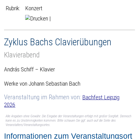
Rubrik:
Konzert
|
Zyklus Bachs Clavierübungen
Klavierabend
András Schiff – Klavier
Werke von Johann Sebastian Bach
Veranstaltung im Rahmen von:
Bachfest Leipzig
2026
Alle Angaben ohne Gewähr. Die Eingabe der Veranstaltungen erfolgt mit großer Sorgfalt. Dennoch
kann es zu Unstimmigkeiten kommen. Bitte schauen Sie ggf. auch auf die Seite des
Veranstalters/Veranstaltungsortes.
Informationen zum Veranstaltungsort