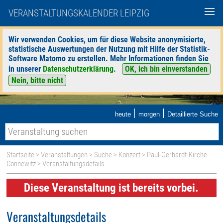
VERANSTALTUNGSKALENDER LEIPZIG
Wir verwenden Cookies, um für diese Website anonymisierte,
statistische Auswertungen der Nutzung mit Hilfe der Statistik-
Software Matomo zu erstellen. Mehr Informationen finden Sie
in unserer
Datenschutzerklärung
.
OK, ich bin einverstanden
Nein, bitte nicht
|
|
heute
morgen
Detaillierte Suche
Startseite
>
Veranstaltungen
>
Suche
>
Konzert
>
Paul-Gerhardt-Kirche
Connewitz
> Veranstaltungsdetails
Diese Veranstaltung ist bereits vorbei.
Veranstaltungsdetails