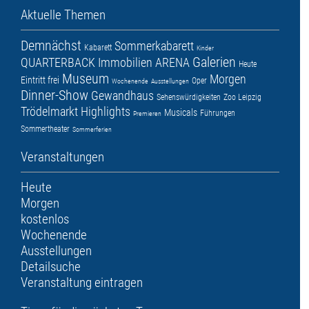
Aktuelle Themen
Demnächst
Sommerkabarett
Kabarett
Kinder
Galerien
QUARTERBACK Immobilien ARENA
Heute
Museum
Morgen
Eintritt frei
Oper
Wochenende
Ausstellungen
Dinner-Show
Gewandhaus
Sehenswürdigkeiten
Zoo Leipzig
Trödelmarkt
Highlights
Musicals
Führungen
Premieren
Sommertheater
Sommerferien
Veranstaltungen
Heute
Morgen
kostenlos
Wochenende
Ausstellungen
Detailsuche
Veranstaltung eintragen