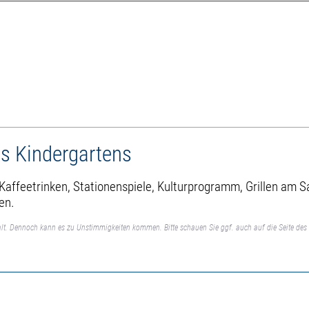
s Kindergartens
 Kaffeetrinken, Stationenspiele, Kulturprogramm, Grillen am
en.
lt. Dennoch kann es zu Unstimmigkeiten kommen. Bitte schauen Sie ggf. auch auf die Seite des 