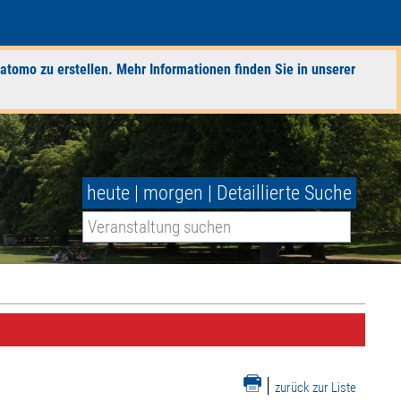
atomo zu erstellen. Mehr Informationen finden Sie in unserer
heute
|
morgen
|
Detaillierte Suche
|
zurück zur Liste