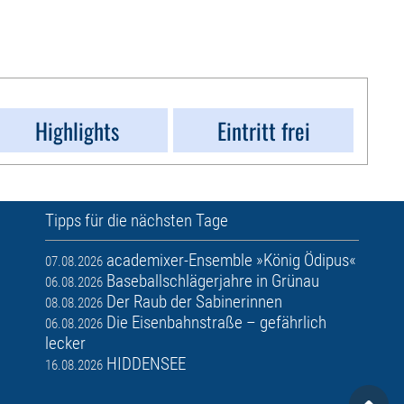
Highlights
Eintritt frei
Tipps für die nächsten Tage
academixer-Ensemble »König Ödipus«
07.08.2026
Baseballschlägerjahre in Grünau
06.08.2026
Der Raub der Sabinerinnen
08.08.2026
Die Eisenbahnstraße – gefährlich
06.08.2026
lecker
HIDDENSEE
16.08.2026