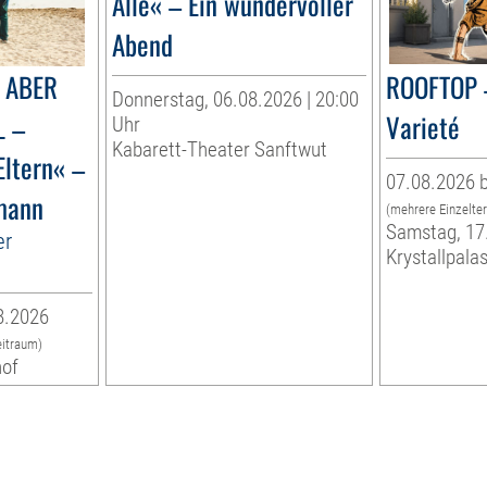
Alle« – Ein wundervoller
Abend
 ABER
ROOFTOP 
Donnerstag, 06.08.2026 | 20:00
L –
Varieté
Uhr
Kabarett-Theater Sanftwut
Eltern« –
07.08.2026 b
mann
(mehrere Einzelte
Samstag, 17
er
Krystallpalas
8.2026
eitraum)
hof