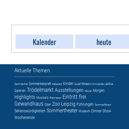
Kalender
heute
Aktuelle Themen
Kinder
Sommerkabarett
Demnächst
Kabarett
QUARTERBACK Immobilien ARENA
Trödelmarkt
Ausstellungen
Morgen
Galerien
Heute
Eintritt frei
Highlights
Musicals
Premieren
Gewandhaus
Zoo Leipzig
Führungen
Oper
Sommerferien
Sommertheater
Sehenswürdigkeiten
Dinner-Show
Museum
Wochenende