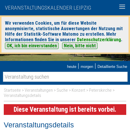
VERANSTALTUNGSKALENDER LEIPZIG
Wir verwenden Cookies, um für diese Website
anonymisierte, statistische Auswertungen der Nutzung mit
Hilfe der Statistik-Software Matomo zu erstellen. Mehr
Informationen finden Sie in unserer
Datenschutzerklärung
.
OK, ich bin einverstanden
Nein, bitte nicht
|
|
heute
morgen
Detaillierte Suche
Startseite
>
Veranstaltungen
>
Suche
>
Konzert
>
Peterskirche
>
Veranstaltungsdetails
Diese Veranstaltung ist bereits vorbei.
Veranstaltungsdetails