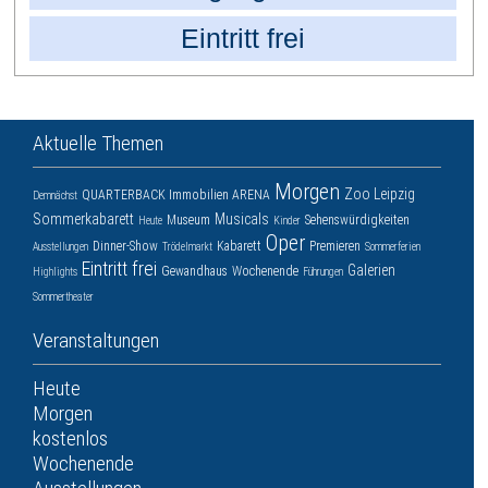
Eintritt frei
Aktuelle Themen
Morgen
Zoo Leipzig
QUARTERBACK Immobilien ARENA
Demnächst
Sommerkabarett
Musicals
Museum
Sehenswürdigkeiten
Heute
Kinder
Oper
Dinner-Show
Kabarett
Premieren
Ausstellungen
Trödelmarkt
Sommerferien
Eintritt frei
Galerien
Gewandhaus
Wochenende
Highlights
Führungen
Sommertheater
Veranstaltungen
Heute
Morgen
kostenlos
Wochenende