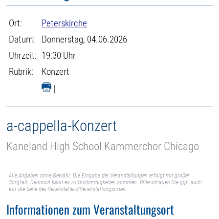
Ort:
Peterskirche
Datum:
Donnerstag, 04.06.2026
Uhrzeit:
19:30 Uhr
Rubrik:
Konzert
|
a-cappella-Konzert
Kaneland High School Kammerchor Chicago
Alle Angaben ohne Gewähr. Die Eingabe der Veranstaltungen erfolgt mit großer
Sorgfalt. Dennoch kann es zu Unstimmigkeiten kommen. Bitte schauen Sie ggf. auch
auf die Seite des Veranstalters/Veranstaltungsortes.
Informationen zum Veranstaltungsort