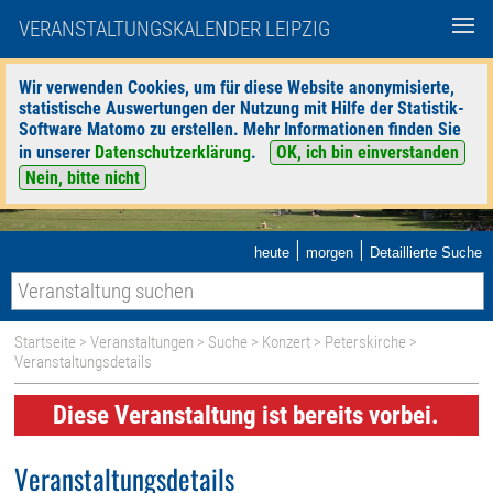
VERANSTALTUNGSKALENDER LEIPZIG
Wir verwenden Cookies, um für diese Website anonymisierte,
statistische Auswertungen der Nutzung mit Hilfe der Statistik-
Software Matomo zu erstellen. Mehr Informationen finden Sie
in unserer
Datenschutzerklärung
.
OK, ich bin einverstanden
Nein, bitte nicht
|
|
heute
morgen
Detaillierte Suche
Startseite
>
Veranstaltungen
>
Suche
>
Konzert
>
Peterskirche
>
Veranstaltungsdetails
Diese Veranstaltung ist bereits vorbei.
Veranstaltungsdetails