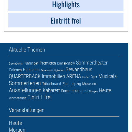
Highlights
Eintritt frei
Aktuelle Themen
Sommertheater
Premieren
Führungen
Dinner-Show
Demnächst
Gewandhaus
Galerien
Highlights
Sehenswürdigkeiten
QUARTERBACK Immobilien ARENA
Musicals
Oper
Kinder
Sommerferien
Trödelmarkt
Zoo Leipzig
Museum
Ausstellungen
Kabarett
Heute
Sommerkabarett
Morgen
Eintritt frei
Wochenende
Veranstaltungen
Heute
Morgen