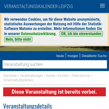
VERANSTALTUNGSKALENDER LEIPZIG
Wir verwenden Cookies, um für diese Website anonymisierte,
statistische Auswertungen der Nutzung mit Hilfe der Statistik-
Software Matomo zu erstellen. Mehr Informationen finden Sie
in unserer
Datenschutzerklärung
.
OK, ich bin einverstanden
Nein, bitte nicht
|
|
heute
morgen
Detaillierte Suche
Startseite
>
Veranstaltungen
>
Suche
>
Kirchen
>
Peterskirche
>
Veranstaltungsdetails
Diese Veranstaltung ist bereits vorbei.
Veranstaltungsdetails