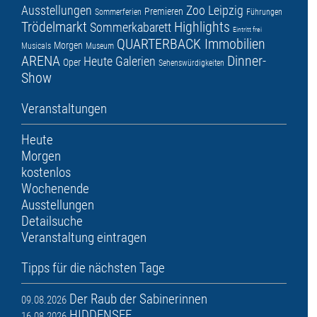
Ausstellungen
Zoo Leipzig
Premieren
Sommerferien
Führungen
Trödelmarkt
Highlights
Sommerkabarett
Eintritt frei
QUARTERBACK Immobilien
Morgen
Musicals
Museum
ARENA
Dinner-
Heute
Galerien
Oper
Sehenswürdigkeiten
Show
Veranstaltungen
Heute
Morgen
kostenlos
Wochenende
Ausstellungen
Detailsuche
Veranstaltung eintragen
Tipps für die nächsten Tage
Der Raub der Sabinerinnen
09.08.2026
HIDDENSEE
16.08.2026