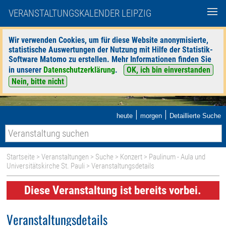
VERANSTALTUNGSKALENDER LEIPZIG
Wir verwenden Cookies, um für diese Website anonymisierte,
statistische Auswertungen der Nutzung mit Hilfe der Statistik-
Software Matomo zu erstellen. Mehr Informationen finden Sie
in unserer
Datenschutzerklärung
.
OK, ich bin einverstanden
Nein, bitte nicht
|
|
heute
morgen
Detaillierte Suche
Startseite
>
Veranstaltungen
>
Suche
>
Konzert
>
Paulinum - Aula und
Universitätskirche St. Pauli
> Veranstaltungsdetails
Diese Veranstaltung ist bereits vorbei.
Veranstaltungsdetails