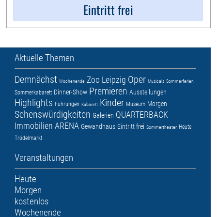
Eintritt frei
Aktuelle Themen
Demnächst
Oper
Zoo Leipzig
Wochenende
Musicals
Sommerferien
Premieren
Dinner-Show
Ausstellungen
Sommerkabarett
Highlights
Kinder
Morgen
Führungen
Museum
Kabarett
Sehenswürdigkeiten
QUARTERBACK
Galerien
Immobilien ARENA
Gewandhaus
Eintritt frei
Heute
Sommertheater
Trödelmarkt
Veranstaltungen
Heute
Morgen
kostenlos
Wochenende