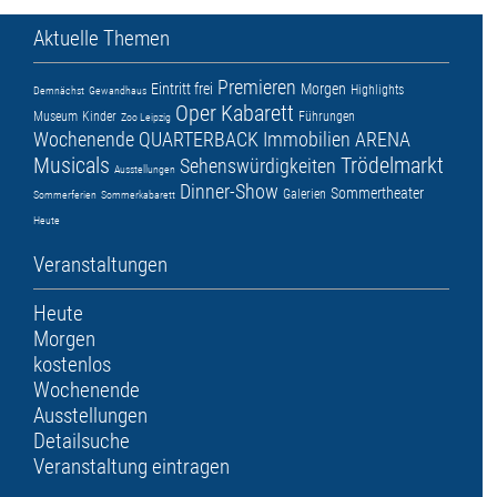
Aktuelle Themen
Premieren
Eintritt frei
Morgen
Highlights
Demnächst
Gewandhaus
Oper
Kabarett
Museum
Kinder
Führungen
Zoo Leipzig
Wochenende
QUARTERBACK Immobilien ARENA
Musicals
Trödelmarkt
Sehenswürdigkeiten
Ausstellungen
Dinner-Show
Sommertheater
Galerien
Sommerferien
Sommerkabarett
Heute
Veranstaltungen
Heute
Morgen
kostenlos
Wochenende
Ausstellungen
Detailsuche
Veranstaltung eintragen