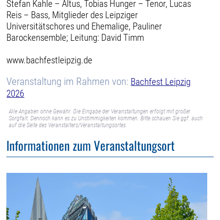
Stefan Kahle – Altus, Tobias Hunger – Tenor, Lucas
Reis – Bass, Mitglieder des Leipziger
Universitätschores und Ehemalige, Pauliner
Barockensemble; Leitung: David Timm
www.bachfestleipzig.de
Veranstaltung im Rahmen von:
Bachfest Leipzig
2026
Alle Angaben ohne Gewähr. Die Eingabe der Veranstaltungen erfolgt mit großer
Sorgfalt. Dennoch kann es zu Unstimmigkeiten kommen. Bitte schauen Sie ggf. auch
auf die Seite des Veranstalters/Veranstaltungsortes.
Informationen zum Veranstaltungsort