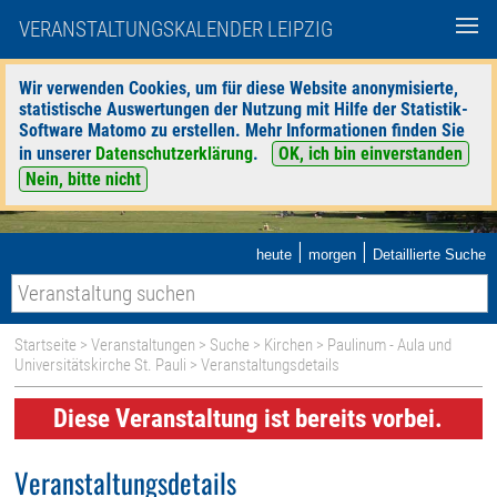
VERANSTALTUNGSKALENDER LEIPZIG
Wir verwenden Cookies, um für diese Website anonymisierte,
statistische Auswertungen der Nutzung mit Hilfe der Statistik-
Software Matomo zu erstellen. Mehr Informationen finden Sie
in unserer
Datenschutzerklärung
.
OK, ich bin einverstanden
Nein, bitte nicht
|
|
heute
morgen
Detaillierte Suche
Startseite
>
Veranstaltungen
>
Suche
>
Kirchen
>
Paulinum - Aula und
Universitätskirche St. Pauli
> Veranstaltungsdetails
Diese Veranstaltung ist bereits vorbei.
Veranstaltungsdetails