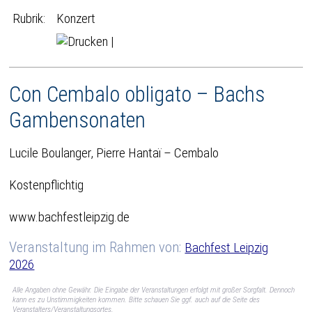
Rubrik:
Konzert
|
Con Cembalo obligato – Bachs
Gambensonaten
Lucile Boulanger, Pierre Hantaï – Cembalo
Kostenpflichtig
www.bachfestleipzig.de
Veranstaltung im Rahmen von:
Bachfest Leipzig
2026
Alle Angaben ohne Gewähr. Die Eingabe der Veranstaltungen erfolgt mit großer Sorgfalt. Dennoch
kann es zu Unstimmigkeiten kommen. Bitte schauen Sie ggf. auch auf die Seite des
Veranstalters/Veranstaltungsortes.