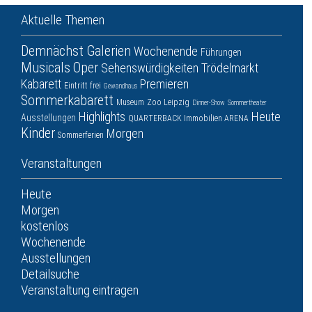
Aktuelle Themen
Demnächst
Galerien
Wochenende
Führungen
Musicals
Oper
Sehenswürdigkeiten
Trödelmarkt
Kabarett
Premieren
Eintritt frei
Gewandhaus
Sommerkabarett
Museum
Zoo Leipzig
Dinner-Show
Sommertheater
Highlights
Heute
Ausstellungen
QUARTERBACK Immobilien ARENA
Kinder
Morgen
Sommerferien
Veranstaltungen
Heute
Morgen
kostenlos
Wochenende
Ausstellungen
Detailsuche
Veranstaltung eintragen