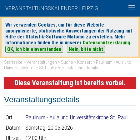
VERANSTALTUNGSKALENDER LEIPZIG
Wir verwenden Cookies, um für diese Website
anonymisierte, statistische Auswertungen der Nutzung mit
|
|
Hilfe der Statistik-Software Matomo zu erstellen. Mehr
heute
morgen
Detaillierte Suche
Informationen finden Sie in unserer
Datenschutzerklärung
.
OK, ich bin einverstanden
Nein, bitte nicht
Startseite
>
Veranstaltungen
>
Suche
>
Konzert
>
Paulinum - Aula und
Universitätskirche St. Pauli
> Veranstaltungsdetails
Diese Veranstaltung ist bereits vorbei.
Veranstaltungsdetails
Ort:
Paulinum - Aula und Universitätskirche St. Pauli
Datum:
Samstag, 20.06.2026
Uhrzeit:
12:00 Uhr