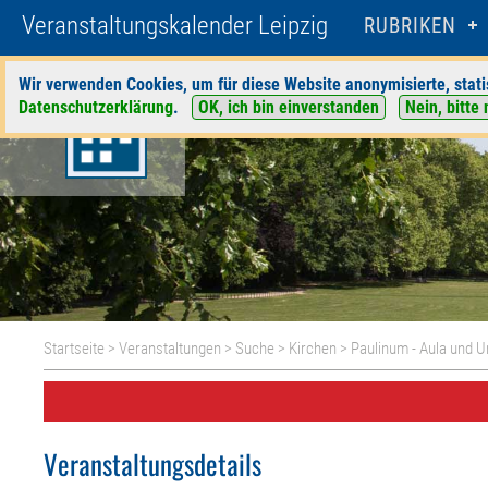
Veranstaltungskalender Leipzig
RUBRIKEN
Wir verwenden Cookies, um für diese Website anonymisierte, stati
Datenschutzerklärung
.
OK, ich bin einverstanden
Nein, bitte 
Startseite
>
Veranstaltungen
>
Suche
>
Kirchen
>
Paulinum - Aula und Un
Veranstaltungsdetails