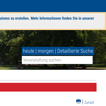
atomo zu erstellen. Mehr Informationen finden Sie in unserer
heute
|
morgen
|
Detaillierte Suche
|
Zurück