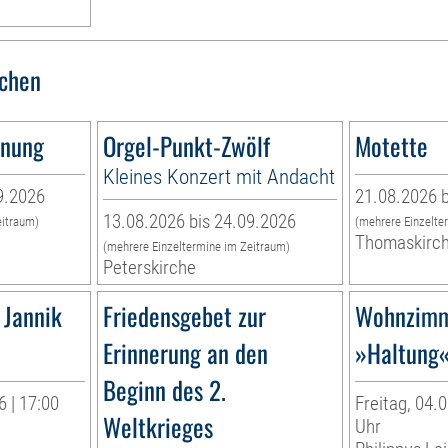
rchen
nnung
Orgel-Punkt-Zwölf
Motette
Kleines Konzert mit Andacht
9.2026
21.08.2026 b
13.08.2026 bis 24.09.2026
eitraum)
(mehrere Einzelte
Thomaskirc
(mehrere Einzeltermine im Zeitraum)
Peterskirche
 Jannik
Friedensgebet zur
Wohnzimm
Erinnerung an den
»Haltung
Beginn des 2.
 | 17:00
Freitag, 04.0
Weltkrieges
Uhr