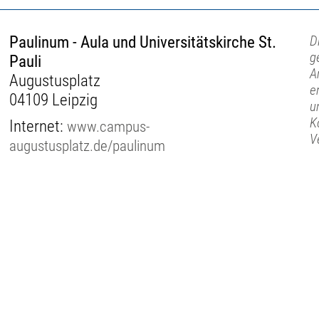
Paulinum - Aula und Universitätskirche St.
D
g
Pauli
A
Augustusplatz
e
04109 Leipzig
u
K
Internet:
www.campus-
V
augustusplatz.de/paulinum