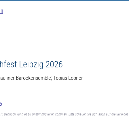
li
hfest Leipzig 2026
 Pauliner Barockensemble; Tobias Löbner
6
lt. Dennoch kann es zu Unstimmigkeiten kommen. Bitte schauen Sie ggf. auch auf die Seite des 