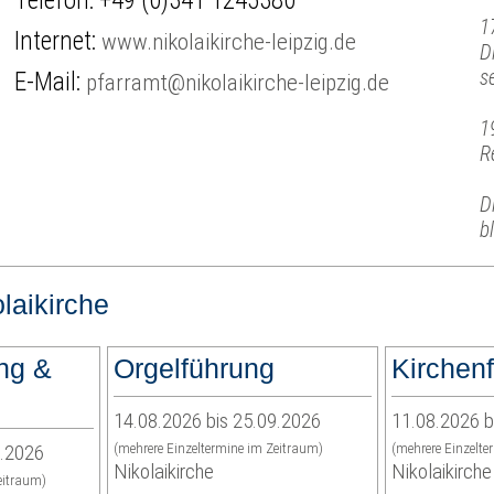
Telefon:
+49 (0)341 1245380
1
Internet:
www.nikolaikirche-leipzig.de
D
s
E-Mail:
pfarramt@nikolaikirche-leipzig.de
1
R
D
b
laikirche
ng &
Orgelführung
Kirchen
14.08.2026 bis 25.09.2026
11.08.2026 b
8.2026
(mehrere Einzeltermine im Zeitraum)
(mehrere Einzelte
Nikolaikirche
Nikolaikirche
eitraum)