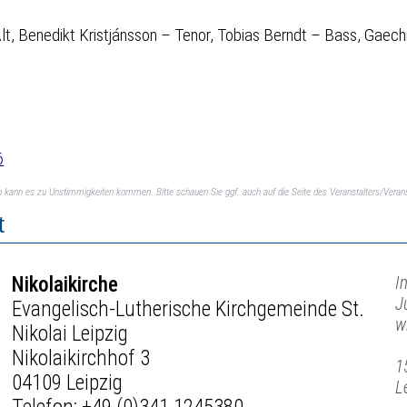
Alt, Benedikt Kristjánsson – Tenor, Tobias Berndt – Bass, Gae
6
ch kann es zu Unstimmigkeiten kommen. Bitte schauen Sie ggf. auch auf die Seite des Veranstalters/Verans
t
Nikolaikirche
I
J
Evangelisch-Lutherische Kirchgemeinde St.
w
Nikolai Leipzig
Nikolaikirchhof 3
1
04109 Leipzig
L