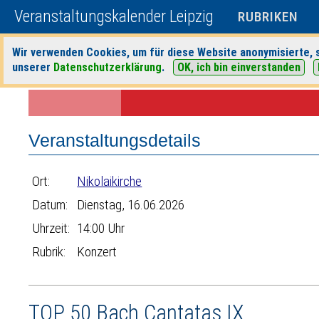
Veranstaltungskalender Leipzig
RUBRIKEN
Wir verwenden Cookies, um für diese Website anonymisierte, s
unserer
Datenschutzerklärung
.
OK, ich bin einverstanden
Startseite
>
Veranstaltungen
>
Suche
>
Konzert
>
Nikolaikirche
> Ver
Veranstaltungsdetails
Ort:
Nikolaikirche
Datum:
Dienstag, 16.06.2026
Uhrzeit:
14:00 Uhr
Rubrik:
Konzert
TOP 50 Bach Cantatas IX