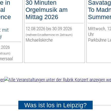
e in
30 Minuten
Savatag
ual
Orgelmusik am
To Madn
ence
Mittag 2026
Summer 
12.08.2026 bis 30.09.2026
Mittwoch, 12
 mit
Uhr
y
(mehrere Einzeltermine im Zeitraum)
Michaeliskirche
Parkbühne Le
9.2026
eitraum)
mersaal
wei
Was ist los in Leipzig?