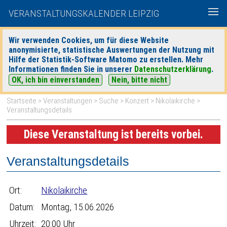
VERANSTALTUNGSKALENDER LEIPZIG
Wir verwenden Cookies, um für diese Website
anonymisierte, statistische Auswertungen der Nutzung mit
|
|
Hilfe der Statistik-Software Matomo zu erstellen. Mehr
heute
morgen
Detaillierte Suche
Informationen finden Sie in unserer
Datenschutzerklärung
.
OK, ich bin einverstanden
Nein, bitte nicht
Startseite
>
Veranstaltungen
>
Suche
>
Konzert
>
Nikolaikirche
>
Veranstaltungsdetails
Diese Veranstaltung ist bereits vorbei.
Veranstaltungsdetails
Ort:
Nikolaikirche
Datum:
Montag, 15.06.2026
Uhrzeit:
20:00 Uhr