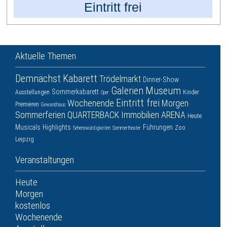
Eintritt frei
Aktuelle Themen
Demnächst
Kabarett
Trödelmarkt
Dinner-Show
Galerien
Museum
Sommerkabarett
Ausstellungen
Kinder
Oper
Eintritt frei
Wochenende
Morgen
Premieren
Gewandhaus
Sommerferien
QUARTERBACK Immobilien ARENA
Heute
Musicals
Highlights
Führungen
Zoo
Sehenswürdigkeiten
Sommertheater
Leipzig
Veranstaltungen
Heute
Morgen
kostenlos
Wochenende