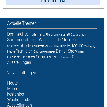
Aktuelle Themen
Demnächst
Trödelmarkt
Kabarett
Führungen
Gewandhaus
Sommerkabarett
Morgen
Wochenende
Museum
Sehenswürdigkeiten
QUARTERBACK Immobilien ARENA
Zoo Leipzig
Premieren
Dinner-Show
Heute
Oper
Sommertheater
Kinder
Sommerferien
Galerien
Highlights
Eintritt frei
Musicals
Ausstellungen
Veranstaltungen
Heute
Morgen
kostenlos
Wochenende
Ausstellungen