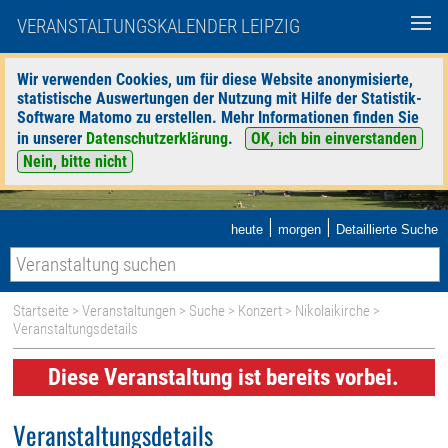
VERANSTALTUNGSKALENDER LEIPZIG
Wir verwenden Cookies, um für diese Website anonymisierte,
statistische Auswertungen der Nutzung mit Hilfe der Statistik-
Software Matomo zu erstellen. Mehr Informationen finden Sie
in unserer
Datenschutzerklärung
.
OK, ich bin einverstanden
Nein, bitte nicht
|
|
heute
morgen
Detaillierte Suche
Startseite
>
Veranstaltungen
>
Suche
>
Konzert
>
Nikolaikirche
>
Veranstaltungsdetails
Diese Veranstaltung ist bereits vorbei.
Veranstaltungsdetails