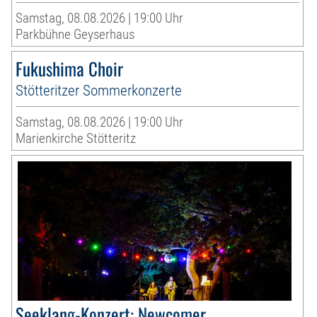
Samstag, 08.08.2026 | 19:00 Uhr
Parkbühne Geyserhaus
Fukushima Choir
Stötteritzer Sommerkonzerte
Samstag, 08.08.2026 | 19:00 Uhr
Marienkirche Stötteritz
Seeklang-Konzert: Newcomer