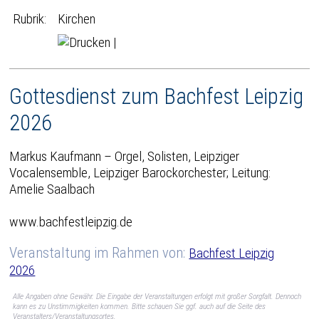
Rubrik:
Kirchen
|
Gottesdienst zum Bachfest Leipzig
2026
Markus Kaufmann – Orgel, Solisten, Leipziger
Vocalensemble, Leipziger Barockorchester; Leitung:
Amelie Saalbach
www.bachfestleipzig.de
Veranstaltung im Rahmen von:
Bachfest Leipzig
2026
Alle Angaben ohne Gewähr. Die Eingabe der Veranstaltungen erfolgt mit großer Sorgfalt. Dennoch
kann es zu Unstimmigkeiten kommen. Bitte schauen Sie ggf. auch auf die Seite des
Veranstalters/Veranstaltungsortes.