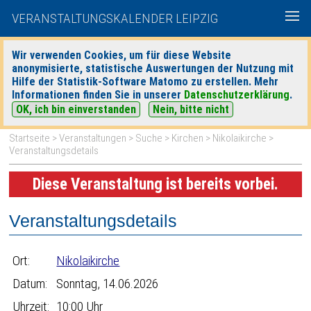
VERANSTALTUNGSKALENDER LEIPZIG
Wir verwenden Cookies, um für diese Website
anonymisierte, statistische Auswertungen der Nutzung mit
|
|
Hilfe der Statistik-Software Matomo zu erstellen. Mehr
heute
morgen
Detaillierte Suche
Informationen finden Sie in unserer
Datenschutzerklärung
.
OK, ich bin einverstanden
Nein, bitte nicht
Startseite
>
Veranstaltungen
>
Suche
>
Kirchen
>
Nikolaikirche
>
Veranstaltungsdetails
Diese Veranstaltung ist bereits vorbei.
Veranstaltungsdetails
Ort:
Nikolaikirche
Datum:
Sonntag, 14.06.2026
Uhrzeit:
10:00 Uhr