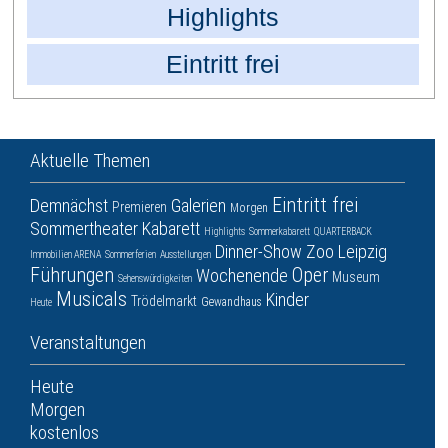
Highlights
Eintritt frei
Aktuelle Themen
Eintritt frei
Demnächst
Galerien
Premieren
Morgen
Sommertheater
Kabarett
Highlights
Sommerkabarett
QUARTERBACK
Dinner-Show
Zoo Leipzig
Immobilien ARENA
Sommerferien
Ausstellungen
Führungen
Oper
Wochenende
Museum
Sehenswürdigkeiten
Musicals
Kinder
Trödelmarkt
Gewandhaus
Heute
Veranstaltungen
Heute
Morgen
kostenlos