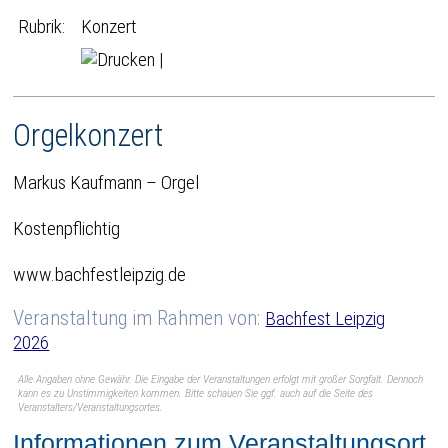
Rubrik:
Konzert
|
Orgelkonzert
Markus Kaufmann – Orgel
Kostenpflichtig
www.bachfestleipzig.de
Veranstaltung im Rahmen von:
Bachfest Leipzig
2026
Alle Angaben ohne Gewähr. Die Eingabe der Veranstaltungen erfolgt mit großer Sorgfalt. Dennoch
kann es zu Unstimmigkeiten kommen. Bitte schauen Sie ggf. auch auf die Seite des
Veranstalters/Veranstaltungsortes.
Informationen zum Veranstaltungsort