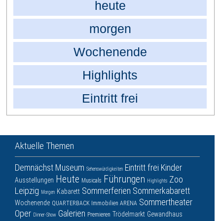
heute
morgen
Wochenende
Highlights
Eintritt frei
Aktuelle Themen
Demnächst
Museum
Eintritt frei
Kinder
Sehenswürdigkeiten
Heute
Führungen
Zoo
Ausstellungen
Musicals
Highlights
Leipzig
Sommerferien
Sommerkabarett
Kabarett
Morgen
Sommertheater
Wochenende
QUARTERBACK Immobilien ARENA
Oper
Galerien
Trödelmarkt
Gewandhaus
Premieren
Dinner-Show