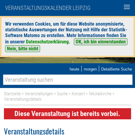
VERANSTALTUNGSKALENDER LEIPZIG
Wir verwenden Cookies, um für diese Website anonymisierte,
statistische Auswertungen der Nutzung mit Hilfe der Statistik-
Software Matomo zu erstellen. Mehr Informationen finden Sie
in unserer
Datenschutzerklärung
.
OK, ich bin einverstanden
Nein, bitte nicht
|
|
heute
morgen
Detaillierte Suche
Startseite
>
Veranstaltungen
>
Suche
>
Konzert
>
Nikolaikirche
>
Veranstaltungsdetails
Diese Veranstaltung ist bereits vorbei.
Veranstaltungsdetails