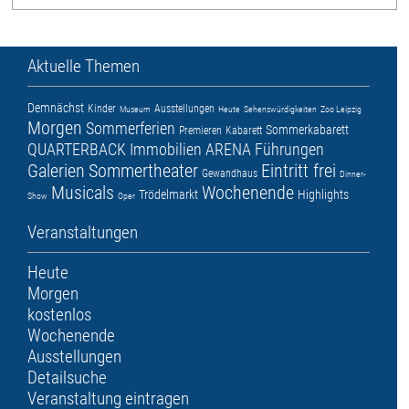
Aktuelle Themen
Demnächst
Kinder
Ausstellungen
Museum
Heute
Sehenswürdigkeiten
Zoo Leipzig
Morgen
Sommerferien
Sommerkabarett
Premieren
Kabarett
QUARTERBACK Immobilien ARENA
Führungen
Galerien
Sommertheater
Eintritt frei
Gewandhaus
Dinner-
Musicals
Wochenende
Trödelmarkt
Highlights
Show
Oper
Veranstaltungen
Heute
Morgen
kostenlos
Wochenende
Ausstellungen
Detailsuche
Veranstaltung eintragen