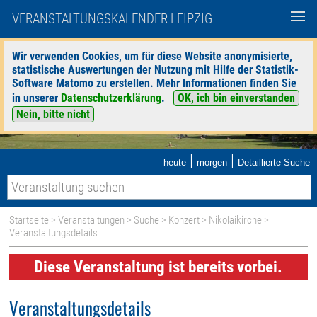
VERANSTALTUNGSKALENDER LEIPZIG
Wir verwenden Cookies, um für diese Website anonymisierte,
statistische Auswertungen der Nutzung mit Hilfe der Statistik-
Software Matomo zu erstellen. Mehr Informationen finden Sie
in unserer
Datenschutzerklärung
.
OK, ich bin einverstanden
Nein, bitte nicht
|
|
heute
morgen
Detaillierte Suche
Startseite
>
Veranstaltungen
>
Suche
>
Konzert
>
Nikolaikirche
>
Veranstaltungsdetails
Diese Veranstaltung ist bereits vorbei.
Veranstaltungsdetails