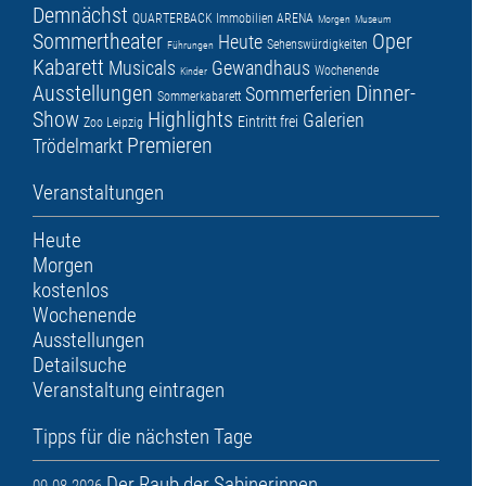
Demnächst
QUARTERBACK Immobilien ARENA
Morgen
Museum
Sommertheater
Oper
Heute
Sehenswürdigkeiten
Führungen
Kabarett
Musicals
Gewandhaus
Wochenende
Kinder
Ausstellungen
Dinner-
Sommerferien
Sommerkabarett
Show
Highlights
Galerien
Eintritt frei
Zoo Leipzig
Premieren
Trödelmarkt
Veranstaltungen
Heute
Morgen
kostenlos
Wochenende
Ausstellungen
Detailsuche
Veranstaltung eintragen
Tipps für die nächsten Tage
Der Raub der Sabinerinnen