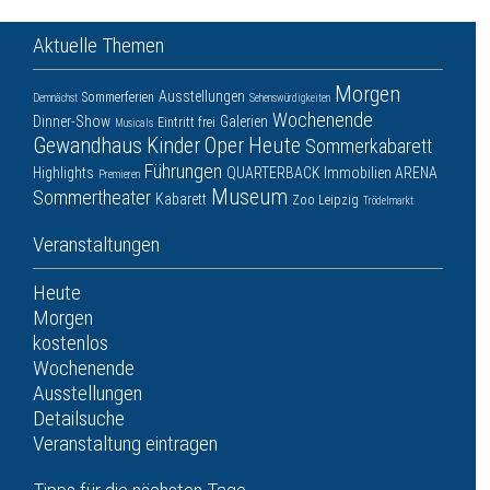
Aktuelle Themen
Morgen
Ausstellungen
Sommerferien
Demnächst
Sehenswürdigkeiten
Wochenende
Dinner-Show
Galerien
Eintritt frei
Musicals
Gewandhaus
Kinder
Oper
Heute
Sommerkabarett
Führungen
Highlights
QUARTERBACK Immobilien ARENA
Premieren
Museum
Sommertheater
Kabarett
Zoo Leipzig
Trödelmarkt
Veranstaltungen
Heute
Morgen
kostenlos
Wochenende
Ausstellungen
Detailsuche
Veranstaltung eintragen