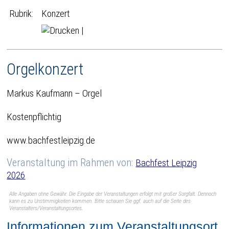
Rubrik:
Konzert
|
Orgelkonzert
Markus Kaufmann – Orgel
Kostenpflichtig
www.bachfestleipzig.de
Veranstaltung im Rahmen von:
Bachfest Leipzig
2026
Alle Angaben ohne Gewähr. Die Eingabe der Veranstaltungen erfolgt mit großer Sorgfalt. Dennoch
kann es zu Unstimmigkeiten kommen. Bitte schauen Sie ggf. auch auf die Seite des
Veranstalters/Veranstaltungsortes.
Informationen zum Veranstaltungsort