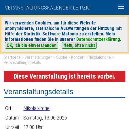
VERANSTALTUNGSKALENDER LEIPZIG
Wir verwenden Cookies, um für diese Website
anonymisierte, statistische Auswertungen der Nutzung mit
|
|
Hilfe der Statistik-Software Matomo zu erstellen. Mehr
heute
morgen
Detaillierte Suche
Informationen finden Sie in unserer
Datenschutzerklärung
.
OK, ich bin einverstanden
Nein, bitte nicht
Startseite
>
Veranstaltungen
>
Suche
>
Konzert
>
Nikolaikirche
>
Veranstaltungsdetails
Diese Veranstaltung ist bereits vorbei.
Veranstaltungsdetails
Ort:
Nikolaikirche
Datum:
Samstag, 13.06.2026
Uhrzeit:
17:00 Uhr