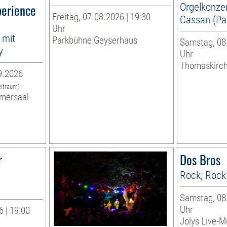
perience
Orgelkonzer
Freitag, 07.08.2026 | 19:30
Cassan (Par
Uhr
 mit
Parkbühne Geyserhaus
Samstag, 08.
y
Uhr
Thomaskirc
9.2026
eitraum)
mersaal
r
Dos Bros
Rock, Rock
Samstag, 08.
Uhr
 | 19:00
Jolys Live-Mu