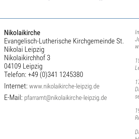
Nikolaikirche
I
J
Evangelisch-Lutherische Kirchgemeinde St.
w
Nikolai Leipzig
Nikolaikirchhof 3
1
04109 Leipzig
L
Telefon:
+49 (0)341 1245380
1
Internet:
www.nikolaikirche-leipzig.de
D
s
E-Mail:
pfarramt@nikolaikirche-leipzig.de
1
R
D