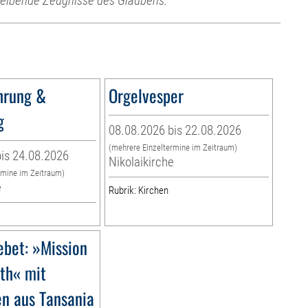
leibende Zeugnisse des Glaubens.
hrung &
Orgelvesper
g
08.08.2026 bis 22.08.2026
(mehrere Einzeltermine im Zeitraum)
is 24.08.2026
Nikolaikirche
rmine im Zeitraum)
e
Rubrik: Kirchen
ebet: »Mission
rth« mit
en aus Tansania