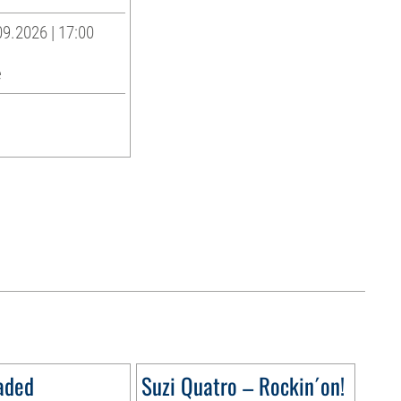
9.2026 | 17:00
e
aded
Suzi Quatro – Rockin´on!