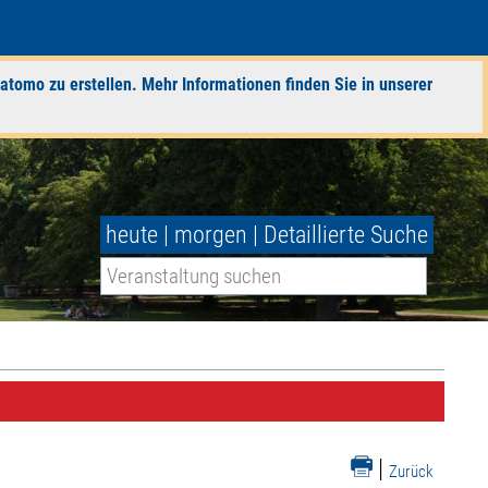
atomo zu erstellen. Mehr Informationen finden Sie in unserer
heute
|
morgen
|
Detaillierte Suche
|
Zurück