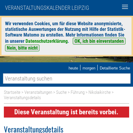
VERANSTALTUNGSKALENDER LEIPZIG
Wir verwenden Cookies, um für diese Website anonymisierte,
statistische Auswertungen der Nutzung mit Hilfe der Statistik-
Software Matomo zu erstellen. Mehr Informationen finden Sie
in unserer
Datenschutzerklärung
.
OK, ich bin einverstanden
Nein, bitte nicht
|
|
heute
morgen
Detaillierte Suche
Startseite
>
Veranstaltungen
>
Suche
>
Führung
>
Nikolaikirche
>
Veranstaltungsdetails
Diese Veranstaltung ist bereits vorbei.
Veranstaltungsdetails