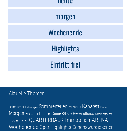
morgen
Wochenende
Highlights
Eintritt frei
Aktuelle Themen
Sommerferien
Kabarett
Demnächst
Musicals
Führungen
Kinder
Morgen
Eintritt frei
Dinner-Show
Gewandhaus
Heute
Sommertheater
QUARTERBACK Immobilien ARENA
Trödelmarkt
Wochenende
Oper
Highlights
Sehenswürdigkeiten