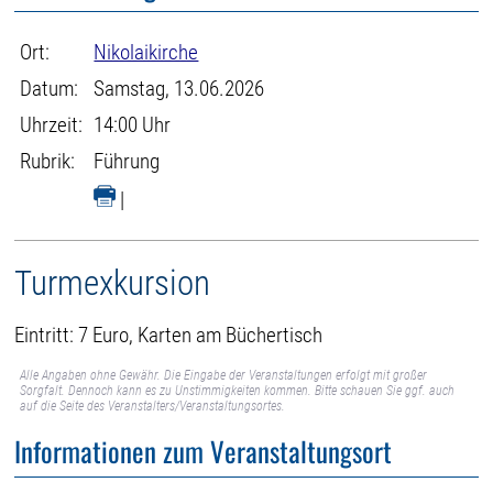
Ort:
Nikolaikirche
Datum:
Samstag, 13.06.2026
Uhrzeit:
14:00 Uhr
Rubrik:
Führung
|
Turmexkursion
Eintritt: 7 Euro, Karten am Büchertisch
Alle Angaben ohne Gewähr. Die Eingabe der Veranstaltungen erfolgt mit großer
Sorgfalt. Dennoch kann es zu Unstimmigkeiten kommen. Bitte schauen Sie ggf. auch
auf die Seite des Veranstalters/Veranstaltungsortes.
Informationen zum Veranstaltungsort