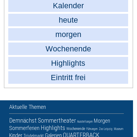
Kalender
heute
morgen
Wochenende
Highlights
Eintritt frei
Aktuelle Themen
Demnächst
Sommertheater
Morgen
Ausstellungen
Highlights
Sommerferien
Wochenende
Führungen
Zoo Leipzig
Museum
QUARTERBACK
Kinder
Galerien
Trödelmarkt