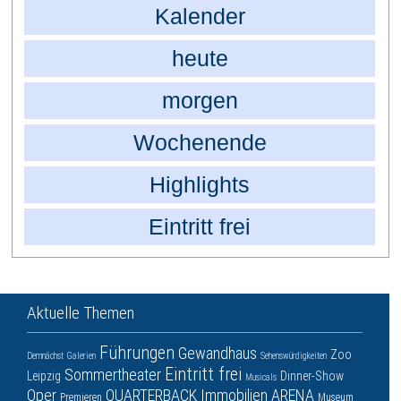
Kalender
heute
morgen
Wochenende
Highlights
Eintritt frei
Aktuelle Themen
Führungen
Gewandhaus
Zoo
Demnächst
Galerien
Sehenswürdigkeiten
Eintritt frei
Sommertheater
Leipzig
Dinner-Show
Musicals
Oper
QUARTERBACK Immobilien ARENA
Premieren
Museum