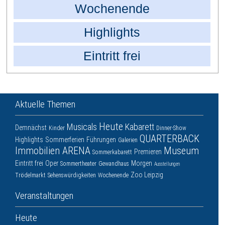
Wochenende
Highlights
Eintritt frei
Aktuelle Themen
Heute
Musicals
Kabarett
Demnächst
Kinder
Dinner-Show
QUARTERBACK
Highlights
Sommerferien
Führungen
Galerien
Immobilien ARENA
Museum
Premieren
Sommerkabarett
Eintritt frei
Oper
Morgen
Sommertheater
Gewandhaus
Ausstellungen
Zoo Leipzig
Trödelmarkt
Sehenswürdigkeiten
Wochenende
Veranstaltungen
Heute