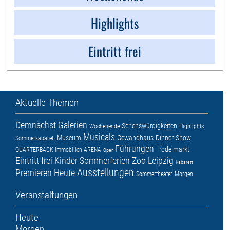
Highlights
Eintritt frei
Aktuelle Themen
Demnächst
Galerien
Sehenswürdigkeiten
Wochenende
Highlights
Musicals
Museum
Gewandhaus
Dinner-Show
Sommerkabarett
Führungen
Trödelmarkt
QUARTERBACK Immobilien ARENA
Oper
Eintritt frei
Kinder
Sommerferien
Zoo Leipzig
Kabarett
Ausstellungen
Premieren
Heute
Sommertheater
Morgen
Veranstaltungen
Heute
Morgen