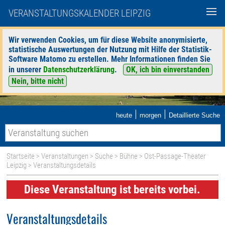
VERANSTALTUNGSKALENDER LEIPZIG
Wir verwenden Cookies, um für diese Website anonymisierte,
statistische Auswertungen der Nutzung mit Hilfe der Statistik-
Software Matomo zu erstellen. Mehr Informationen finden Sie
in unserer
Datenschutzerklärung
.
OK, ich bin einverstanden
Nein, bitte nicht
|
|
heute
morgen
Detaillierte Suche
Startseite
>
Veranstaltungen
>
Suche
>
Bühne
>
Ost-Passage-Theater
Leipzig
> Veranstaltungsdetails
Diese Veranstaltung ist bereits vorbei.
Veranstaltungsdetails