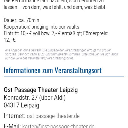
Die Performance lädt dazu ein, sich berühren zu
lassen – von dem, was fehlt, und dem, was bleibt.
Dauer: ca. 70min
Kooperation: bridging into our vaults
Eintritt: 10,- € voll bzw. 7,- € ermäßigt; Förderpreis:
12,- €.
Alle Angaben ohne Gewähr. Die Eingabe der Veranstaltungen erfolgt mit großer
Sorgfalt. Dennoch kann es zu Unstimmigkeiten kommen. Bitte schauen Sie ggf. auch
auf die Seite des Veranstalters/Veranstaltungsortes.
Informationen zum Veranstaltungsort
Ost-Passage-Theater Leipzig
Konradstr. 27 (über Aldi)
04317 Leipzig
Internet:
ost-passage-theater.de
E-Mail:
karten@ost-passage-theater.de