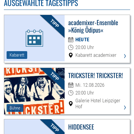
AUSGEWÄHLTE TAGESTIPPS
academixer-Ensemble
»König Ödipus«
HEUTE
20:00 Uhr
›
Kabarett academixer
Kabarett
TRICKSTER! TRICKSTER!
Mi. 12.08.2026
20:00 Uhr
Galerie Hotel Leipziger
›
Hof
Bühne
HIDDENSEE