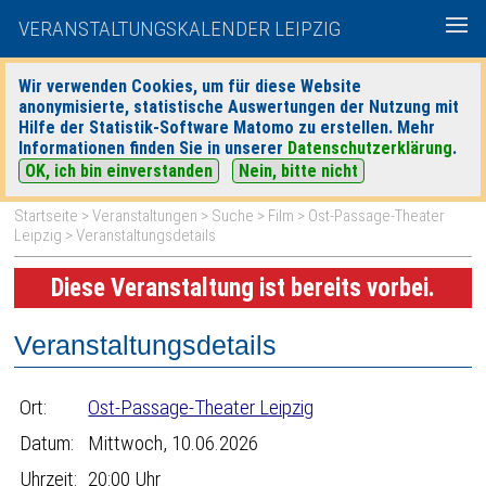
VERANSTALTUNGSKALENDER LEIPZIG
Wir verwenden Cookies, um für diese Website
anonymisierte, statistische Auswertungen der Nutzung mit
|
|
Hilfe der Statistik-Software Matomo zu erstellen. Mehr
heute
morgen
Detaillierte Suche
Informationen finden Sie in unserer
Datenschutzerklärung
.
OK, ich bin einverstanden
Nein, bitte nicht
Startseite
>
Veranstaltungen
>
Suche
>
Film
>
Ost-Passage-Theater
Leipzig
> Veranstaltungsdetails
Diese Veranstaltung ist bereits vorbei.
Veranstaltungsdetails
Ort:
Ost-Passage-Theater Leipzig
Datum:
Mittwoch, 10.06.2026
Uhrzeit:
20:00 Uhr