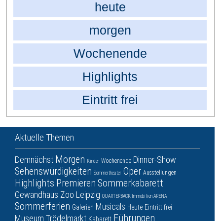
heute
morgen
Wochenende
Highlights
Eintritt frei
Aktuelle Themen
Morgen
Demnächst
Dinner-Show
Wochenende
Kinder
Sehenswürdigkeiten
Oper
Ausstellungen
Sommertheater
Highlights
Premieren
Sommerkabarett
Gewandhaus
Zoo Leipzig
QUARTERBACK Immobilien ARENA
Sommerferien
Musicals
Galerien
Heute
Eintritt frei
Führungen
Museum
Trödelmarkt
Kabarett