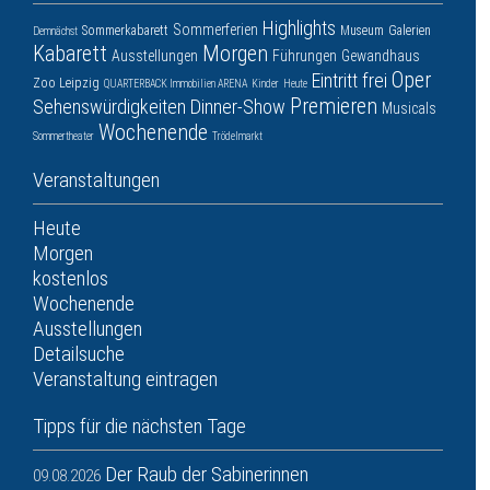
Highlights
Sommerferien
Sommerkabarett
Museum
Galerien
Demnächst
Kabarett
Morgen
Ausstellungen
Führungen
Gewandhaus
Oper
Eintritt frei
Zoo Leipzig
QUARTERBACK Immobilien ARENA
Kinder
Heute
Premieren
Sehenswürdigkeiten
Dinner-Show
Musicals
Wochenende
Sommertheater
Trödelmarkt
Veranstaltungen
Heute
Morgen
kostenlos
Wochenende
Ausstellungen
Detailsuche
Veranstaltung eintragen
Tipps für die nächsten Tage
Der Raub der Sabinerinnen
09.08.2026