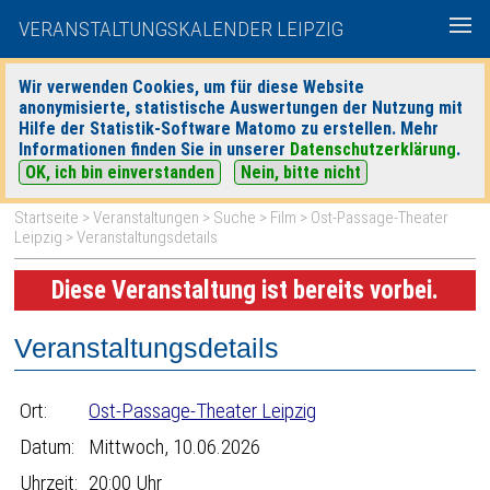
VERANSTALTUNGSKALENDER LEIPZIG
Wir verwenden Cookies, um für diese Website
anonymisierte, statistische Auswertungen der Nutzung mit
|
|
Hilfe der Statistik-Software Matomo zu erstellen. Mehr
heute
morgen
Detaillierte Suche
Informationen finden Sie in unserer
Datenschutzerklärung
.
OK, ich bin einverstanden
Nein, bitte nicht
Startseite
>
Veranstaltungen
>
Suche
>
Film
>
Ost-Passage-Theater
Leipzig
> Veranstaltungsdetails
Diese Veranstaltung ist bereits vorbei.
Veranstaltungsdetails
Ort:
Ost-Passage-Theater Leipzig
Datum:
Mittwoch, 10.06.2026
Uhrzeit:
20:00 Uhr