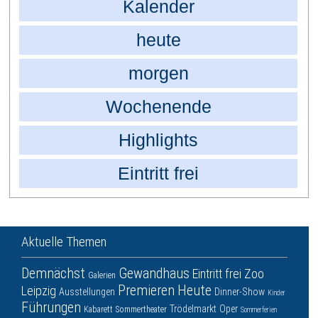
Kalender
heute
morgen
Wochenende
Highlights
Eintritt frei
Aktuelle Themen
Demnächst
Gewandhaus
Eintritt frei
Zoo
Galerien
Premieren
Heute
Leipzig
Ausstellungen
Dinner-Show
Kinder
Führungen
Trödelmarkt
Oper
Kabarett
Sommertheater
Sommerferien