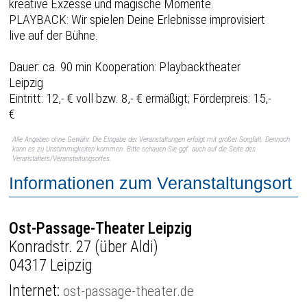
kreative Exzesse und magische Momente.
PLAYBACK: Wir spielen Deine Erlebnisse improvisiert
live auf der Bühne.
Dauer: ca. 90 min Kooperation: Playbacktheater
Leipzig
Eintritt: 12,- € voll bzw. 8,- € ermäßigt; Förderpreis: 15,-
€
Alle Angaben ohne Gewähr. Die Eingabe der Veranstaltungen erfolgt mit großer Sorgfalt. Dennoch
kann es zu Unstimmigkeiten kommen. Bitte schauen Sie ggf. auch auf die Seite des
Veranstalters/Veranstaltungsortes.
Informationen zum Veranstaltungsort
Ost-Passage-Theater Leipzig
Konradstr. 27 (über Aldi)
04317 Leipzig
Internet:
ost-passage-theater.de