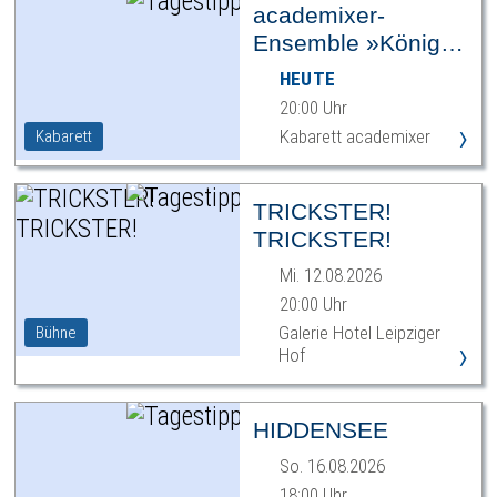
academixer-
Ensemble »König
Ödipus«
HEUTE
20:00 Uhr
›
Kabarett academixer
Kabarett
TRICKSTER!
TRICKSTER!
Mi. 12.08.2026
20:00 Uhr
Galerie Hotel Leipziger
Bühne
›
Hof
HIDDENSEE
So. 16.08.2026
18:00 Uhr