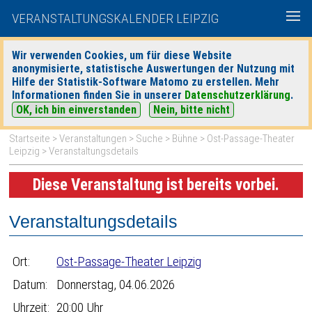
VERANSTALTUNGSKALENDER LEIPZIG
Wir verwenden Cookies, um für diese Website
anonymisierte, statistische Auswertungen der Nutzung mit
|
|
Hilfe der Statistik-Software Matomo zu erstellen. Mehr
heute
morgen
Detaillierte Suche
Informationen finden Sie in unserer
Datenschutzerklärung
.
OK, ich bin einverstanden
Nein, bitte nicht
Startseite
>
Veranstaltungen
>
Suche
>
Bühne
>
Ost-Passage-Theater
Leipzig
> Veranstaltungsdetails
Diese Veranstaltung ist bereits vorbei.
Veranstaltungsdetails
Ort:
Ost-Passage-Theater Leipzig
Datum:
Donnerstag, 04.06.2026
Uhrzeit:
20:00 Uhr