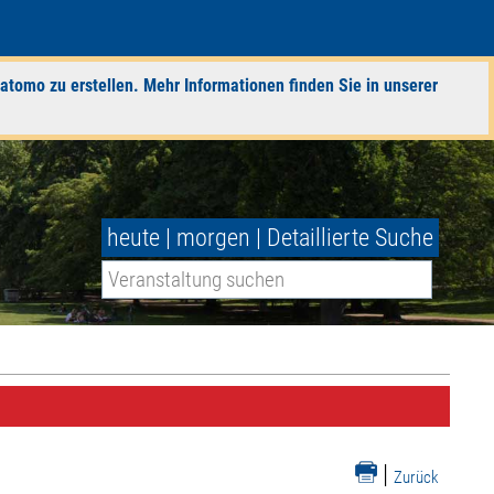
atomo zu erstellen. Mehr Informationen finden Sie in unserer
heute
|
morgen
|
Detaillierte Suche
|
Zurück