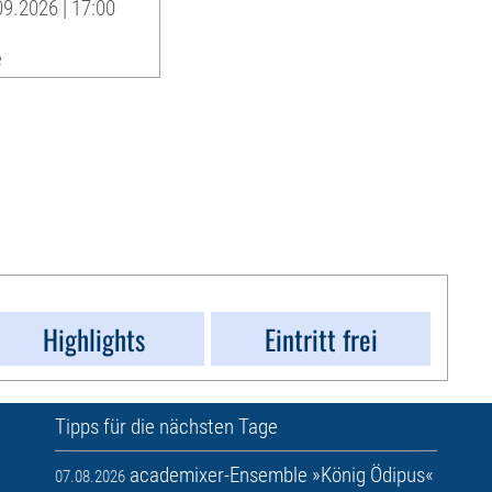
9.2026 | 17:00
e
Highlights
Eintritt frei
Tipps für die nächsten Tage
academixer-Ensemble »König Ödipus«
07.08.2026