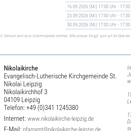
16.09.2026 (Mi) 17:00 Uhr - 17:30
23.09.2026 (Mi) 17:00 Uhr - 17:30
30.09.2026 (Mi) 17:00 Uhr - 17:30
lt. Dennoch kann es zu Unstimmigkeiten kommen. Bitte schauen Sie ggf. auch auf die Seite des 
Nikolaikirche
I
J
Evangelisch-Lutherische Kirchgemeinde St.
w
Nikolai Leipzig
Nikolaikirchhof 3
1
04109 Leipzig
L
Telefon:
+49 (0)341 1245380
1
Internet:
www.nikolaikirche-leipzig.de
D
s
E-Mail:
pfarramt@nikolaikirche-leipzig.de