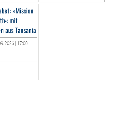
ebet: »Mission
rth« mit
en aus Tansania
9.2026 | 17:00
e