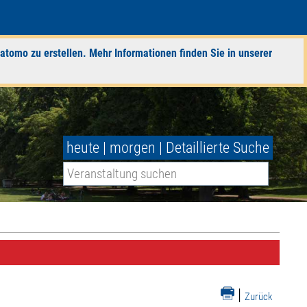
atomo zu erstellen. Mehr Informationen finden Sie in unserer
heute
|
morgen
|
Detaillierte Suche
|
Zurück