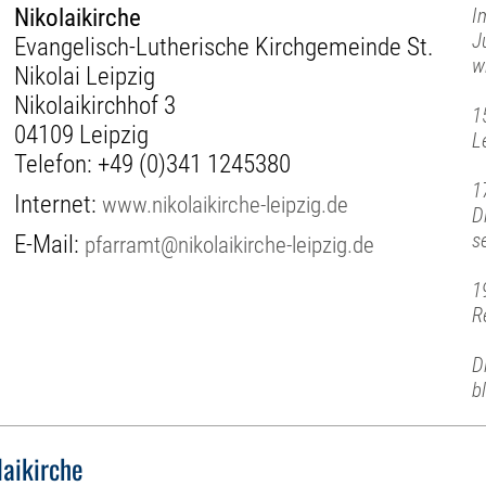
Nikolaikirche
I
J
Evangelisch-Lutherische Kirchgemeinde St.
w
Nikolai Leipzig
Nikolaikirchhof 3
1
04109 Leipzig
L
Telefon:
+49 (0)341 1245380
1
Internet:
www.nikolaikirche-leipzig.de
D
s
E-Mail:
pfarramt@nikolaikirche-leipzig.de
1
R
D
b
laikirche