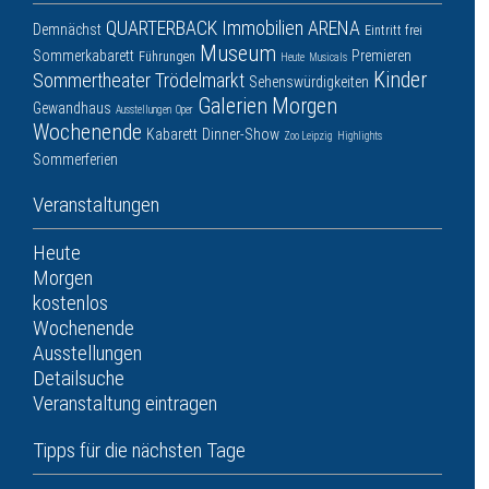
QUARTERBACK Immobilien ARENA
Demnächst
Eintritt frei
Museum
Sommerkabarett
Premieren
Führungen
Heute
Musicals
Kinder
Sommertheater
Trödelmarkt
Sehenswürdigkeiten
Galerien
Morgen
Gewandhaus
Ausstellungen
Oper
Wochenende
Kabarett
Dinner-Show
Zoo Leipzig
Highlights
Sommerferien
Veranstaltungen
Heute
Morgen
kostenlos
Wochenende
Ausstellungen
Detailsuche
Veranstaltung eintragen
Tipps für die nächsten Tage