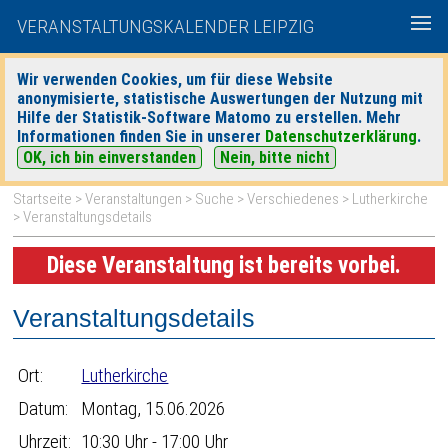
VERANSTALTUNGSKALENDER LEIPZIG
Wir verwenden Cookies, um für diese Website
anonymisierte, statistische Auswertungen der Nutzung mit
|
|
Hilfe der Statistik-Software Matomo zu erstellen. Mehr
heute
morgen
Detaillierte Suche
Informationen finden Sie in unserer
Datenschutzerklärung
.
OK, ich bin einverstanden
Nein, bitte nicht
Startseite
>
Veranstaltungen
>
Suche
>
Verschiedenes
>
Lutherkirche
> Veranstaltungsdetails
Diese Veranstaltung ist bereits vorbei.
Veranstaltungsdetails
Ort:
Lutherkirche
Datum:
Montag, 15.06.2026
Uhrzeit:
10:30 Uhr - 17:00 Uhr