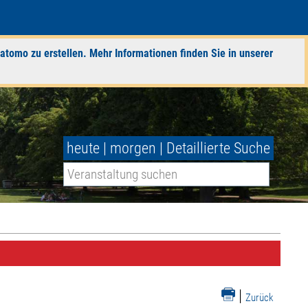
atomo zu erstellen. Mehr Informationen finden Sie in unserer
heute
|
morgen
|
Detaillierte Suche
|
Zurück