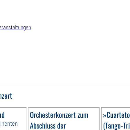
eranstaltungen
nzert
nd
Orchesterkonzert zum
»Cuartet
tinenten
Abschluss der
(Tango-Tri