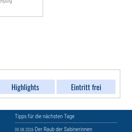
eipzig
Highlights
Eintritt frei
Tipps für die nächsten Tage
Der Raub der Sabinerinnen
09.08.2026