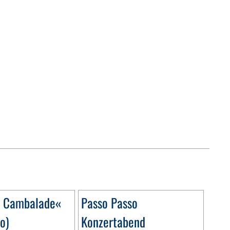
o Cambalade«
Passo Passo
o)
Konzertabend