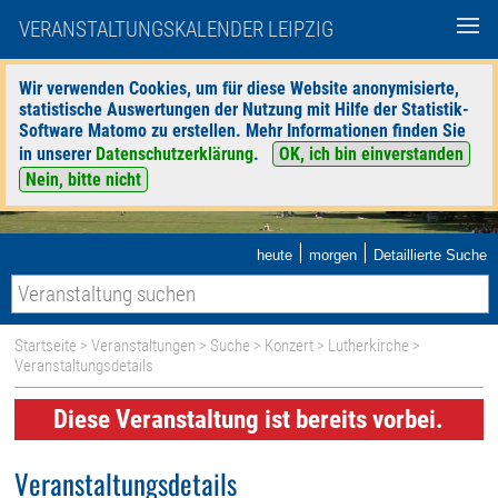
VERANSTALTUNGSKALENDER LEIPZIG
Wir verwenden Cookies, um für diese Website anonymisierte,
statistische Auswertungen der Nutzung mit Hilfe der Statistik-
Software Matomo zu erstellen. Mehr Informationen finden Sie
in unserer
Datenschutzerklärung
.
OK, ich bin einverstanden
Nein, bitte nicht
|
|
heute
morgen
Detaillierte Suche
Startseite
>
Veranstaltungen
>
Suche
>
Konzert
>
Lutherkirche
>
Veranstaltungsdetails
Diese Veranstaltung ist bereits vorbei.
Veranstaltungsdetails