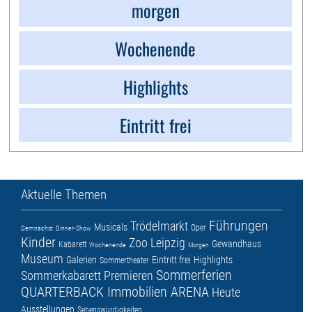
morgen
Wochenende
Highlights
Eintritt frei
Aktuelle Themen
Führungen
Trödelmarkt
Musicals
Oper
Demnächst
Dinner-Show
Kinder
Zoo Leipzig
Gewandhaus
Kabarett
Wochenende
Morgen
Museum
Galerien
Eintritt frei
Highlights
Sommertheater
Sommerferien
Sommerkabarett
Premieren
QUARTERBACK Immobilien ARENA
Heute
Ausstellungen
Sehenswürdigkeiten