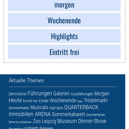
morgen
Wochenende
Highlights
Eintritt frei
Aktuelle Themen
Führungen
Galerien
Morgen
Demnächst
Ausstellungen
Heute
Wochenende
Trödelmarkt
Kinder
Eintritt frei
Oper
QUARTERBACK
Musicals
Sommertheater
Highlights
Immobilien ARENA
Sommerkabarett
Sommerferien
Museum
Dinner-Show
Zoo Leipzig
Sehenswürdigkeiten
Kabarett
Premieren
Gewandhaus