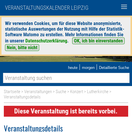
VERANSTALTUNGSKALENDER LEIPZIG
Wir verwenden Cookies, um für diese Website anonymisierte,
statistische Auswertungen der Nutzung mit Hilfe der Statistik-
Software Matomo zu erstellen. Mehr Informationen finden Sie
in unserer
Datenschutzerklärung
.
OK, ich bin einverstanden
Nein, bitte nicht
|
|
heute
morgen
Detaillierte Suche
Startseite
>
Veranstaltungen
>
Suche
>
Konzert
>
Lutherkirche
>
Veranstaltungsdetails
Diese Veranstaltung ist bereits vorbei.
Veranstaltungsdetails