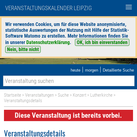
VERANSTALTUNGSKALENDER LEIPZIG
Wir verwenden Cookies, um für diese Website anonymisierte,
statistische Auswertungen der Nutzung mit Hilfe der Statistik-
Software Matomo zu erstellen. Mehr Informationen finden Sie
in unserer
Datenschutzerklärung
.
OK, ich bin einverstanden
Nein, bitte nicht
|
|
heute
morgen
Detaillierte Suche
Startseite
>
Veranstaltungen
>
Suche
>
Konzert
>
Lutherkirche
>
Veranstaltungsdetails
Diese Veranstaltung ist bereits vorbei.
Veranstaltungsdetails