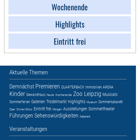
Wochenende
Highlights
Eintritt frei
Aktuelle Themen
Premieren
Demnächst
QUARTERBACK Immobilien ARENA
Kinder
Zoo Leipzig
Musicals
Gewandhaus
Heute
Wochenende
Galerien
Trödelmarkt
Highlights
Sommerferien
Sommerkabarett
Museum
Eintritt frei
Ausstellungen
Sommertheater
Oper
Dinner-Show
Morgen
Führungen
Sehenswürdigkeiten
Kabarett
Veranstaltungen